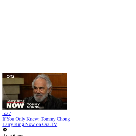
5:27
If You Only Knew: Tommy Chong
Larry King Now on Ora.TV
il y a 6 ans