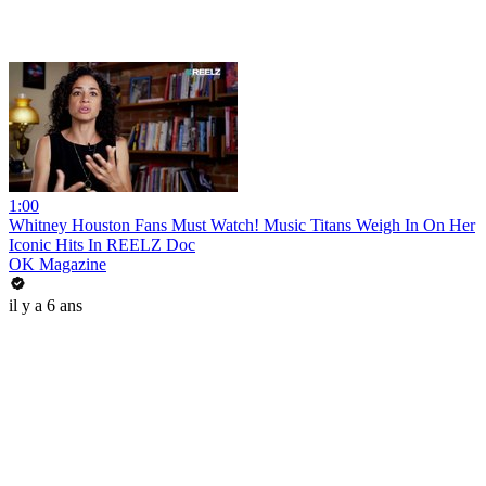
1:00
Whitney Houston Fans Must Watch! Music Titans Weigh In On Her
Iconic Hits In REELZ Doc
OK Magazine
il y a 6 ans