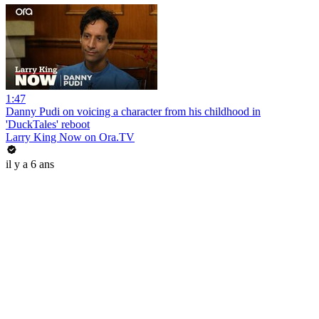
1:47
Danny Pudi on voicing a character from his childhood in
'DuckTales' reboot
Larry King Now on Ora.TV
il y a 6 ans