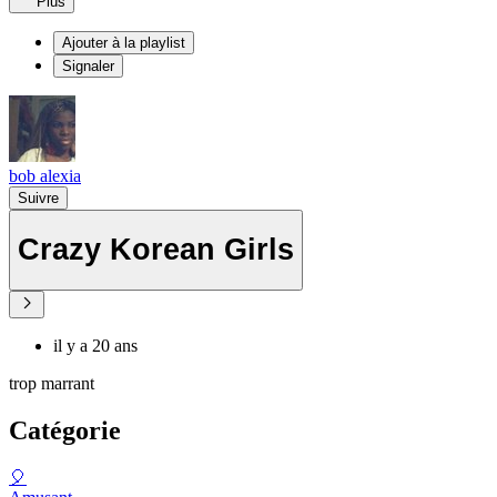
Plus
Ajouter à la playlist
Signaler
bob alexia
Suivre
Crazy Korean Girls
il y a 20 ans
trop marrant
Catégorie
🎈