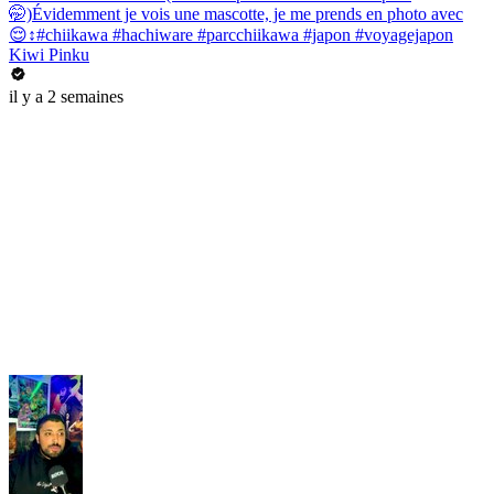
🤭)Évidemment je vois une mascotte, je me prends en photo avec
😌↕️#chiikawa #hachiware #parcchiikawa #japon #voyagejapon
Kiwi Pinku
il y a 2 semaines