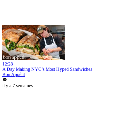
12:28
A Day Making NYC’s Most Hyped Sandwiches
Bon Appétit
il y a 7 semaines