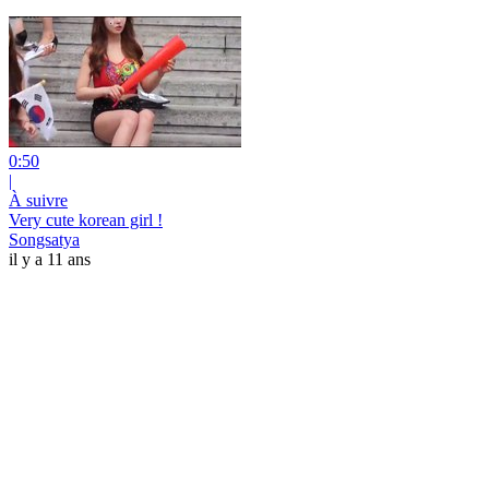
0:50
|
À suivre
Very cute korean girl !
Songsatya
il y a 11 ans