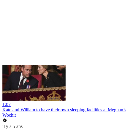
1:07
Kate and William to have their own sleeping facilities at Meghan’s
Wochit
il y a 5 ans