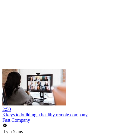
2:50
3 keys to building a healthy remote company
Fast Company
il y a 5 ans