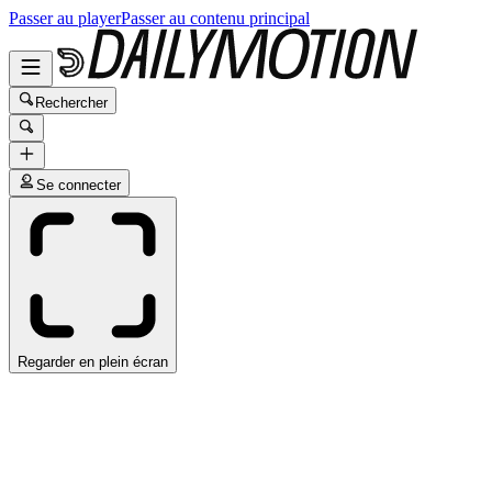
Passer au player
Passer au contenu principal
Rechercher
Se connecter
Regarder en plein écran