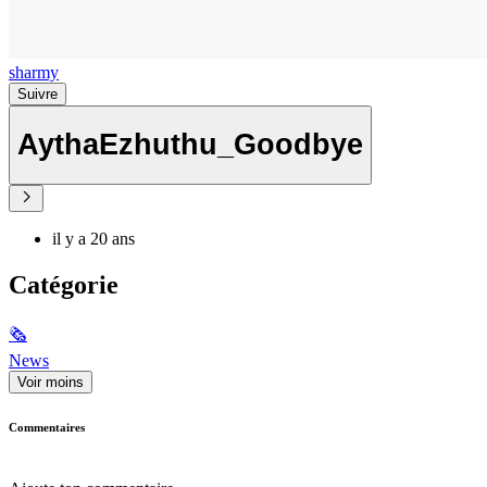
sharmy
Suivre
AythaEzhuthu_Goodbye
il y a 20 ans
Catégorie
🗞
News
Voir moins
Commentaires