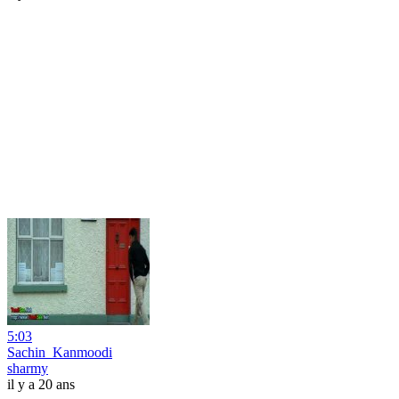
5:03
Sachin_Kanmoodi
sharmy
il y a 20 ans