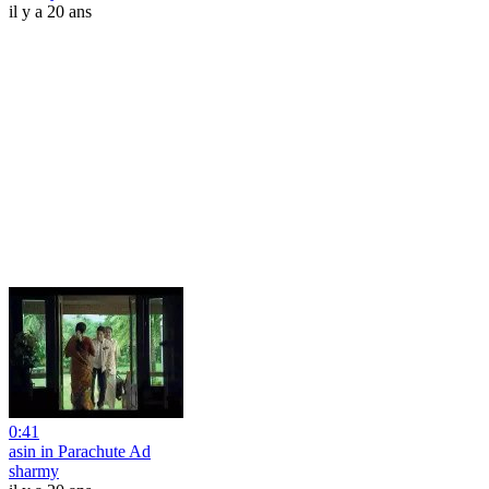
il y a 20 ans
0:41
asin in Parachute Ad
sharmy