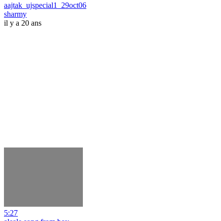
aajtak_ujspecial1_29oct06
sharmy
il y a 20 ans
5:27