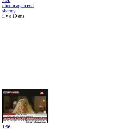
2:20
dhoom again end
sharmy
il y a 19 ans
1:56