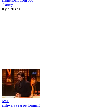
aleale song from boy
sharmy
il y a 20 ans
6:41
aishwarya rai performing