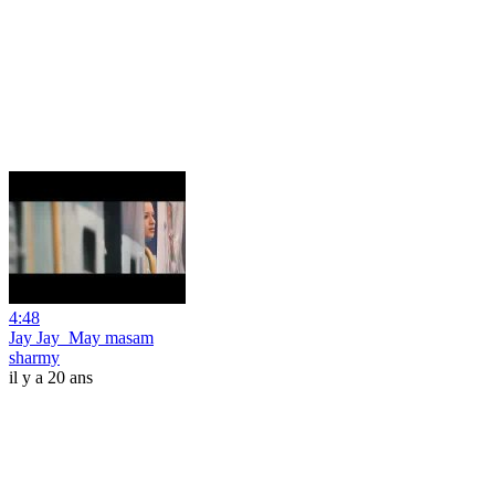
4:48
Jay Jay_May masam
sharmy
il y a 20 ans