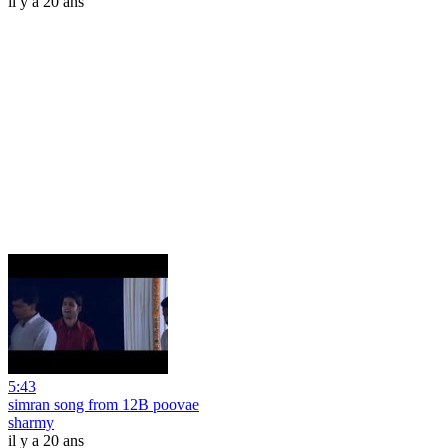
il y a 20 ans
5:43
simran song from 12B poovae
sharmy
il y a 20 ans