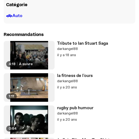
Catégorie
🚗
Auto
Recommandations
Tribute to Ian Stuart Saga
darkangel88
il y a 18 ans
4:18
|
À suivre
la fitness de l'ours
darkangel88
il y a 20 ans
1:11
rugby pub humour
darkangel88
il y a 20 ans
0:54