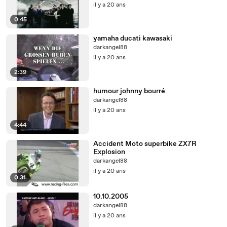
il y a 20 ans
0:45
yamaha ducati kawasaki
darkangel88
il y a 20 ans
2:39
humour johnny bourré
darkangel88
il y a 20 ans
4:44
Accident Moto superbike ZX7R
Explosion
darkangel88
il y a 20 ans
0:31
10.10.2005
darkangel88
il y a 20 ans