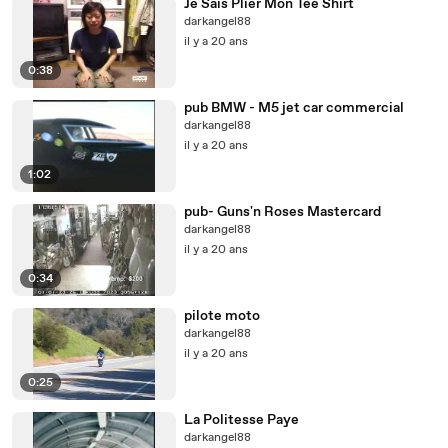
Je Sais Plier Mon Tee Shirt
darkangel88
il y a 20 ans
0:38
pub BMW - M5 jet car commercial
darkangel88
il y a 20 ans
1:02
pub- Guns'n Roses Mastercard
darkangel88
il y a 20 ans
0:34
pilote moto
darkangel88
il y a 20 ans
0:25
La Politesse Paye
darkangel88