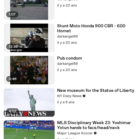
il y a 20 ans
1:07
Stunt Moto Honda 900 CBR - 600
Hornet
darkangel88
il y a 20 ans
12:36
Pub condom
darkangel88
il y a 20 ans
0:46
New museum for the Statue of Liberty
NY Daily News
il y a 8 ans
4:02
MLS Disciplinary Week 23: Yoshimar
Yotun hands to face/head/neck
Major League Soccer