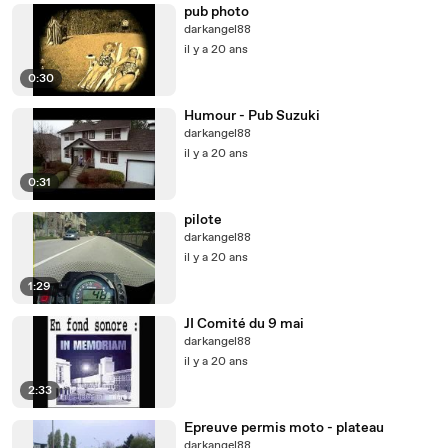
pub photo
darkangel88
il y a 20 ans
0:30
Humour - Pub Suzuki
darkangel88
il y a 20 ans
0:31
pilote
darkangel88
il y a 20 ans
1:29
JI Comité du 9 mai
darkangel88
il y a 20 ans
2:33
Epreuve permis moto - plateau
darkangel88