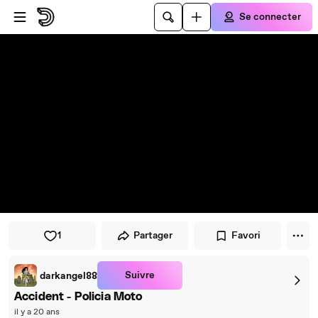
Passer au player
Passer au contenu principal
Se connecter
1
Partager
Favori
Suivre
darkangel88
Accident - Policia Moto
il y a 20 ans