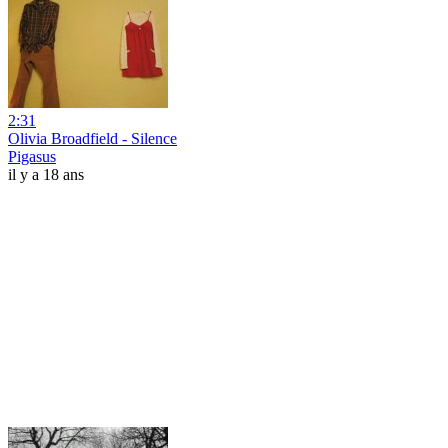
2:31
Olivia Broadfield - Silence
Pigasus
il y a 18 ans