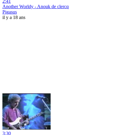
2:41
Another Worldy - Anouk de clercq
Pigasus
il y a 18 ans
3:30