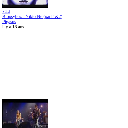
7:13
Biopsyhoz - Nikto Ne (part 1&2)
Pigasus
il y a 18 ans