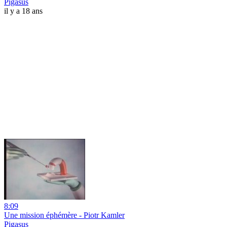
Pigasus
il y a 18 ans
8:09
Une mission éphémère - Piotr Kamler
Pigasus