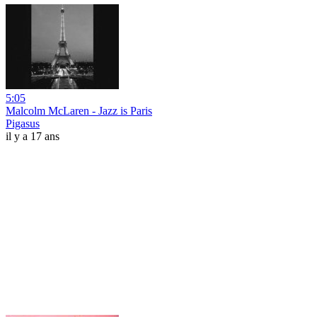
5:05
Malcolm McLaren - Jazz is Paris
Pigasus
il y a 17 ans