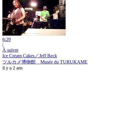
6:29
|
À suivre
Ice Cream Cakes／Jeff Beck
ツルカメ博物館 Musée du TURUKAME
il y a 2 ans