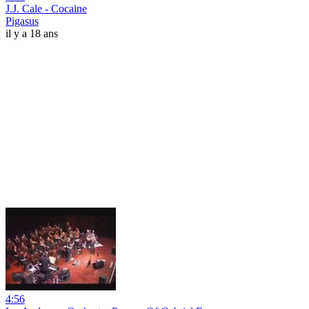
J.J. Cale - Cocaine
Pigasus
il y a 18 ans
4:56