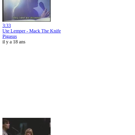
3:33
Ute Lemper - Mack The Knife
Pigasus
il y a 18 ans