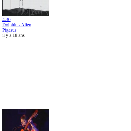
4:30
Dolphin - Alien
Pigasus
il y a 18 ans