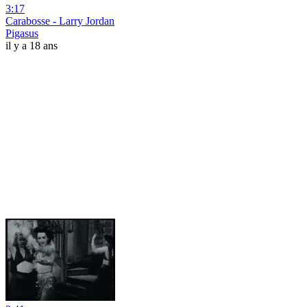
3:17
Carabosse - Larry Jordan
Pigasus
il y a 18 ans