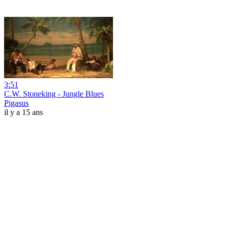
3:51
C.W. Stoneking - Jungle Blues
Pigasus
il y a 15 ans