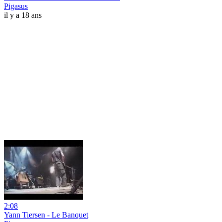
Pigasus
il y a 18 ans
2:08
Yann Tiersen - Le Banquet