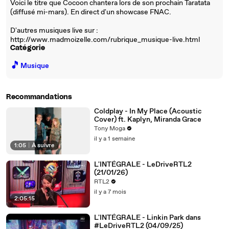
Voici le titre que Cocoon chantera lors de son prochain Taratata
(diffusé mi-mars). En direct d'un showcase FNAC.
D'autres musiques live sur :
http://www.madmoizelle.com/rubrique_musique-live.html
Catégorie
🎵
Musique
Recommandations
Coldplay - In My Place (Acoustic
Cover) ft. Kaplyn, Miranda Grace
Tony Moga
il y a 1 semaine
1:05
|
À suivre
L'INTÉGRALE - LeDriveRTL2
(21/01/26)
RTL2
il y a 7 mois
2:05:15
L'INTÉGRALE - Linkin Park dans
#LeDriveRTL2 (04/09/25)