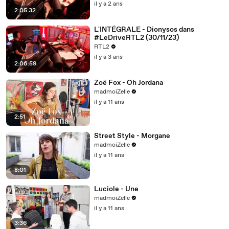
il y a 2 ans
2:05:32
L'INTÉGRALE - Dionysos dans
#LeDriveRTL2 (30/11/23)
RTL2
il y a 3 ans
2:06:59
Zoë Fox - Oh Jordana
madmoiZelle
il y a 11 ans
2:51
Street Style - Morgane
madmoiZelle
il y a 11 ans
8:01
Luciole - Une
madmoiZelle
il y a 11 ans
3:36