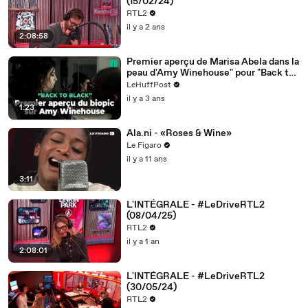
(15/02/24)
RTL2
il y a 2 ans
2:08:58
Premier aperçu de Marisa Abela dans la
peau d'Amy Winehouse" pour "Back to
black"
LeHuffPost
il y a 3 ans
1:23
Ala.ni - «Roses & Wine»
Le Figaro
il y a 11 ans
3:11
L'INTÉGRALE - #LeDriveRTL2
(08/04/25)
RTL2
il y a 1 an
2:08:01
L'INTÉGRALE - #LeDriveRTL2
(30/05/24)
RTL2