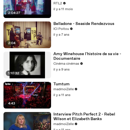
RTL2
il y a 11 mois
2:04:27
Belladone - Seaside Rendezvous
ICI Poitou
il y a 7 ans
2:04
Amy Winehouse l'histoire de sa vie -
Documentaire
Cinéma cinémas
il y a 9 ans
1:10:32
Tumtum
madmoiZelle
il y a 11 ans
4:43
Interview Pitch Perfect 2 - Rebel
Wilson et Elizabeth Banks
madmoiZelle