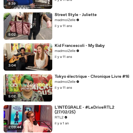
il y a 11 ans
8:39
Street Style - Juliette
madmoiZelle
il y a 11 ans
5:02
Kid Francescoli - My Baby
madmoiZelle
il y a 11 ans
3:04
Tokyo électrique - Chronique Livre #16
madmoiZelle
il y a 11 ans
5:02
L'INTÉGRALE - #LeDriveRTL2
(27/02/25)
RTL2
il y a 1 an
2:09:44