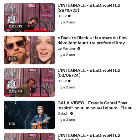
L'INTÉGRALE - #LeDriveRTL2
(26/10/23)
RTL2
il y a 3 ans
2:07:03
« Back to Black » : les stars du film
dévoilent leur titre préféré d'Amy
Winehouse
Le Parisien
il y a 2 ans
1:26
L'INTÉGRALE - #LeDriveRTL2
(03/09/24)
RTL2
il y a 2 ans
2:02:43
GALA VIDEO - Francis Cabrel “pas
inspiré” pour un nouvel album : “Je suis
dans un creux”
Gala.fr
il y a 3 ans
1:10
L'INTÉGRALE - #LeDriveRTL2