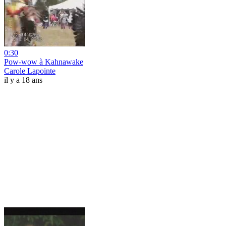
0:30
Pow-wow à Kahnawake
Carole Lapointe
il y a 18 ans