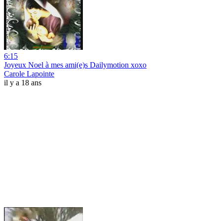
6:15
Joyeux Noel à mes ami(e)s Dailymotion xoxo
Carole Lapointe
il y a 18 ans