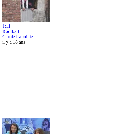
1:11
Roofball
Carole Lapointe
il y a 18 ans