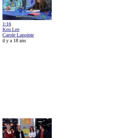
1:16
Ken Lee
Carole Lapointe
il y a 18 ans