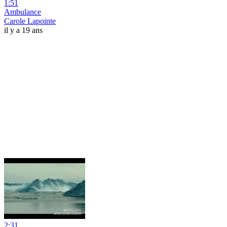
1:51
Ambulance
Carole Lapointe
il y a 19 ans
2:31