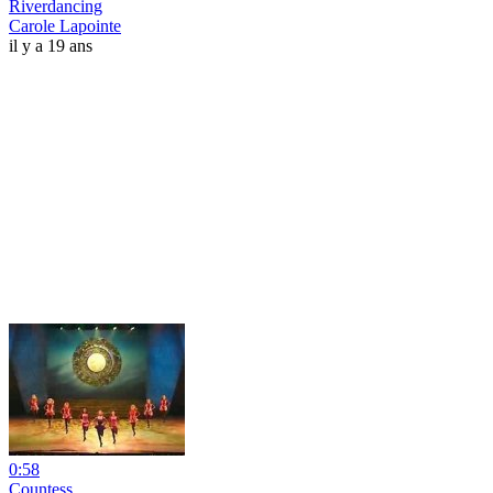
Riverdancing
Carole Lapointe
il y a 19 ans
0:58
Countess