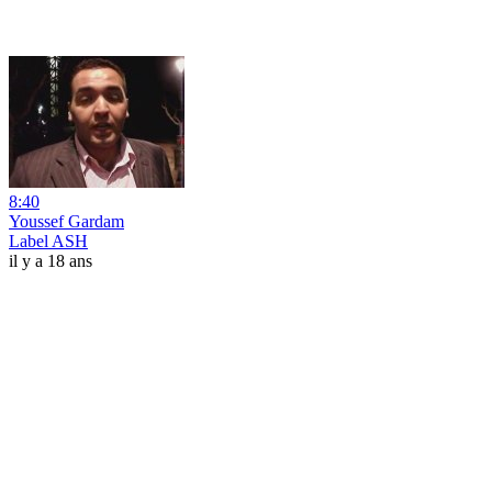
8:40
Youssef Gardam
Label ASH
il y a 18 ans