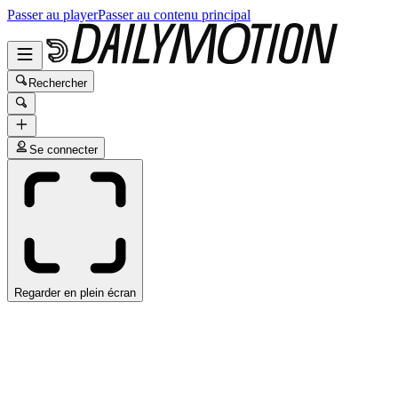
Passer au player
Passer au contenu principal
Rechercher
Se connecter
Regarder en plein écran