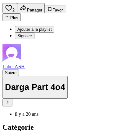
2
Partager
Favori
Plus
Ajouter à la playlist
Signaler
Label ASH
Suivre
Darga Part 4o4
il y a 20 ans
Catégorie