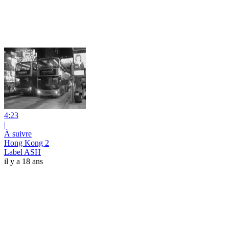
4:23
|
À suivre
Hong Kong 2
Label ASH
il y a 18 ans