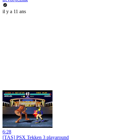
il y a 11 ans
6:28
[TAS] PSX Tekken 3 playaround