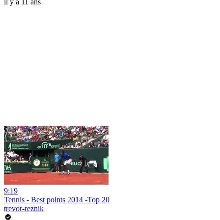
il y a 11 ans
9:19
Tennis - Best points 2014 -Top 20
trevor-reznik