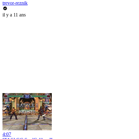
trevor-reznik
il y a 11 ans
4:07