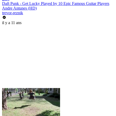
Daft Punk - Get Lucky Played by 10 Epic Famous Guitar Players
Andre Antunes (HD)
trevor-reznik
il y a 11 ans