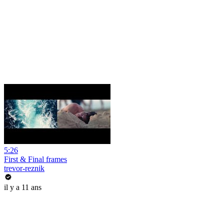
5:26
First & Final frames
trevor-reznik
il y a 11 ans