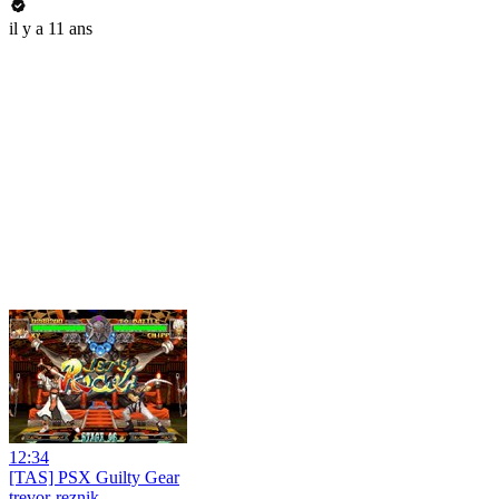
il y a 11 ans
12:34
[TAS] PSX Guilty Gear
trevor-reznik