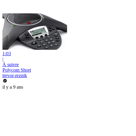
1:03
|
À suivre
Polycom Short
trevor-reznik
il y a 9 ans