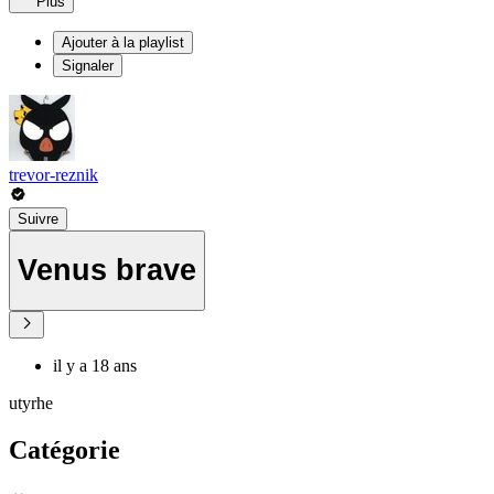
Plus
Ajouter à la playlist
Signaler
trevor-reznik
Suivre
Venus brave
il y a 18 ans
utyrhe
Catégorie