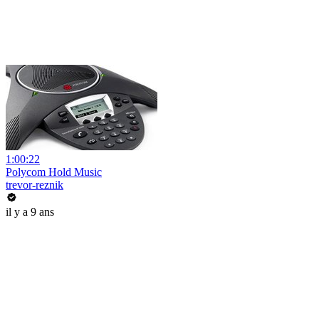
1:00:22
Polycom Hold Music
trevor-reznik
il y a 9 ans