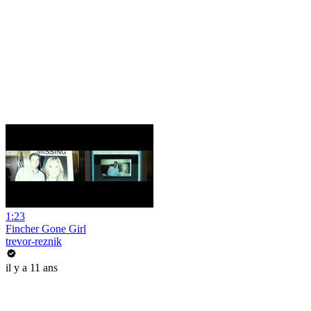
1:23
Fincher Gone Girl
trevor-reznik
il y a 11 ans