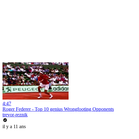
4:47
Roger Federer - Top 10 genius Wrongfooting Opponents
trevor-reznik
il y a 11 ans