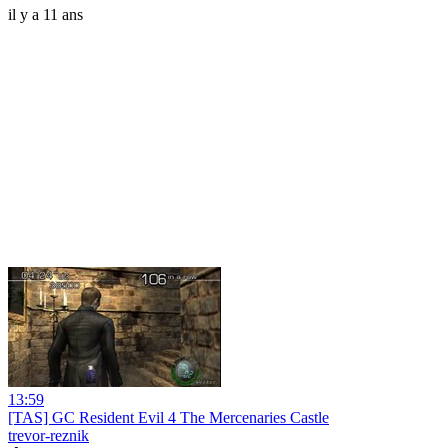
il y a 11 ans
13:59
[TAS] GC Resident Evil 4 The Mercenaries Castle
trevor-reznik