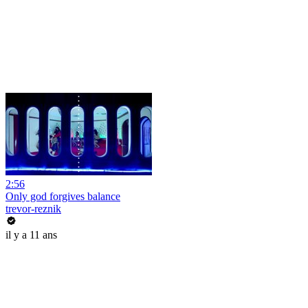
2:56
Only god forgives balance
trevor-reznik
il y a 11 ans