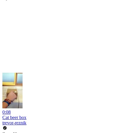
0:08
Cat beer box
trevor-reznik