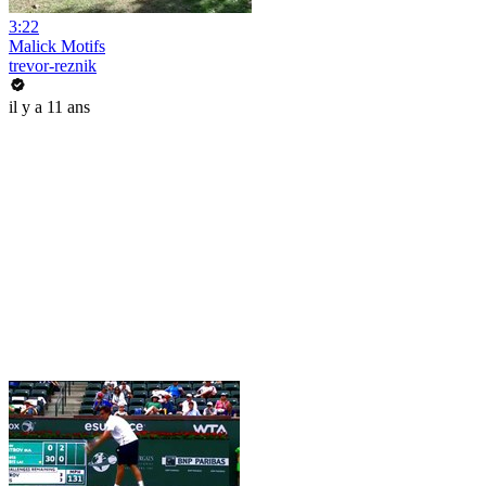
3:22
Malick Motifs
trevor-reznik
il y a 11 ans