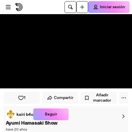
Saltar al reproductor
Saltar al contenido principal
Iniciar sesión
Añadir
1
Compartir
marcador
Seguir
kairi b4u
Ayumi Hamasaki Show
hace 20 años