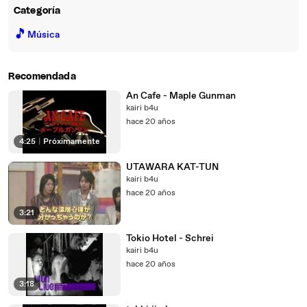
Categoría
🎵
Música
Recomendada
An Cafe - Maple Gunman
kairi b4u
hace 20 años
4:25
|
Próximamente
UTAWARA KAT-TUN
kairi b4u
hace 20 años
3:21
Tokio Hotel - Schrei
kairi b4u
hace 20 años
3:18