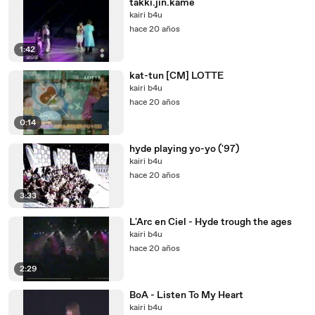
takki.jin.kame
kairi b4u
hace 20 años
1:42
kat-tun [CM] LOTTE
kairi b4u
hace 20 años
0:14
hyde playing yo-yo ('97)
kairi b4u
hace 20 años
3:33
L'Arc en Ciel - Hyde trough the ages
kairi b4u
hace 20 años
2:29
BoA - Listen To My Heart
kairi b4u