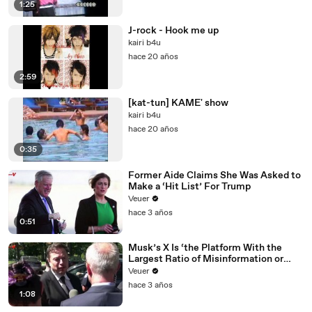
1:25
J-rock - Hook me up
kairi b4u
hace 20 años
2:59
[kat-tun] KAME' show
kairi b4u
hace 20 años
0:35
Former Aide Claims She Was Asked to
Make a ‘Hit List’ For Trump
Veuer
hace 3 años
0:51
Musk’s X Is ‘the Platform With the
Largest Ratio of Misinformation or
Disinformation’ Amongst All Social
Veuer
Media Platforms
hace 3 años
1:08