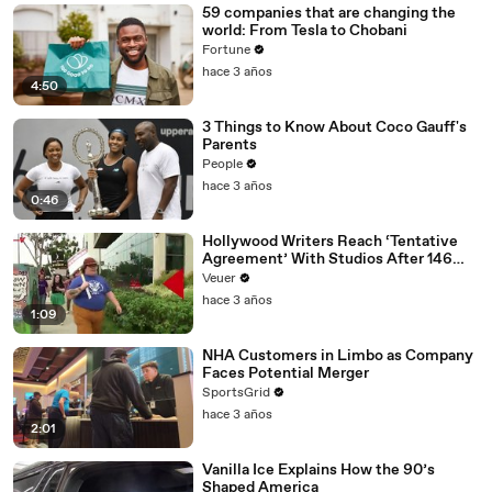
59 companies that are changing the
world: From Tesla to Chobani
Fortune
hace 3 años
4:50
3 Things to Know About Coco Gauff's
Parents
People
hace 3 años
0:46
Hollywood Writers Reach ‘Tentative
Agreement’ With Studios After 146
Day Strike
Veuer
hace 3 años
1:09
NHA Customers in Limbo as Company
Faces Potential Merger
SportsGrid
hace 3 años
2:01
Vanilla Ice Explains How the 90’s
Shaped America