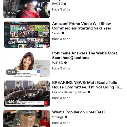
FACTZ
hace 3 años
2:55
Amazon’ Prime Video Will Show
Commercials Starting Next Year
Veuer
hace 3 años
0:36
Pokimane Answers The Web's Most
Searched Questions
WIRED
hace 3 años
11:13
BREAKING NEWS: Matt Gaetz Tells
House Committee: 'I'm Not Going To
Vote For A Continuing Resolution'
Forbes Breaking News
hace 3 años
4:16
What's Popular on Uber Eats?
Stringr
hace 3 años