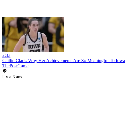
2:33
Caitlin Clark: Why Her Achievements Are So Meaningful To Iowa
ThePostGame
il y a 3 ans