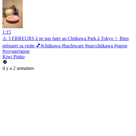
1:15
⚠️ 3 ERREURS à ne pas faire au Chiikawa Park à Tokyo ✨ Bien
préparer sa visite 💕#chiikawa #hachiware #parcchiikawa #japon
#voyagejapon
Kiwi Pinku
il y a 2 semaines