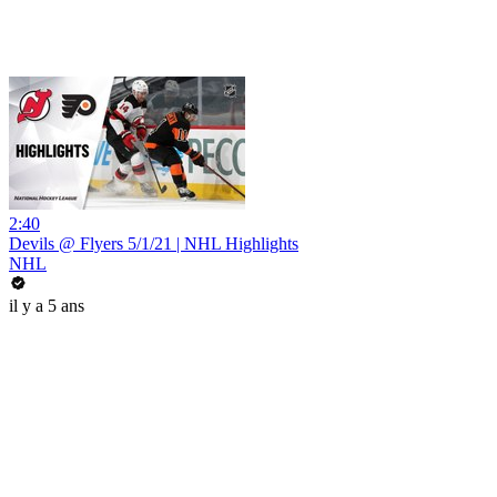
2:40
Devils @ Flyers 5/1/21 | NHL Highlights
NHL
il y a 5 ans