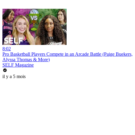
8:02
Pro Basketball Players Compete in an Arcade Battle (Paige Buekers,
Alyssa Thomas & More)
SELF Magazine
il y a 5 mois