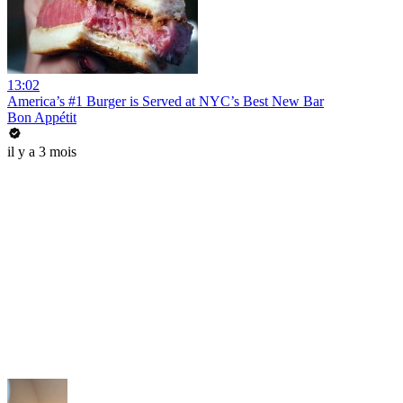
13:02
America’s #1 Burger is Served at NYC’s Best New Bar
Bon Appétit
il y a 3 mois