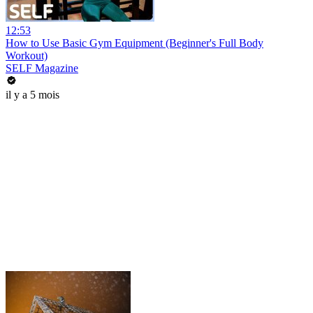
12:53
How to Use Basic Gym Equipment (Beginner's Full Body
Workout)
SELF Magazine
il y a 5 mois