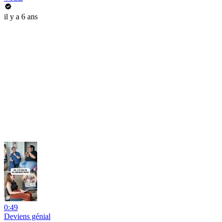
il y a 6 ans
0:49
Deviens génial