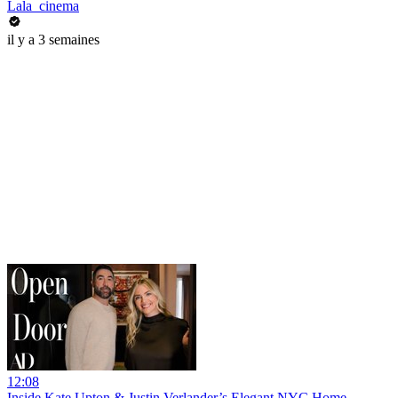
Lala_cinema
il y a 3 semaines
12:08
Inside Kate Upton & Justin Verlander’s Elegant NYC Home