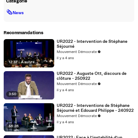
Catégorie
🗞
News
Recommandations
UR2022 - Intervention de Stéphane
Séjourné
Mouvement Démocrate
il y a 4 ans
12:37
|
À suivre
UR2022 - Auguste Ott, discours de
clôture - 250922
Mouvement Démocrate
il y a 4 ans
3:50
UR2022 - Interventions de Stéphane
Séjourné et Edouard Philippe - 240922
Mouvement Démocrate
il y a 4 ans
56:26
UR2022 : Face à l’instabilité d’un