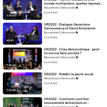
monde multipolaire, quelles réponses
européennes ?
Mouvement Démocrate
il y a 4 ans
1:14:47
UR2022 : Dialogue Geneviève
Darrieussecq et David Smetanine
Mouvement Démocrate
il y a 4 ans
42:41
UR2022 : Crise démocratique : peut-
on encore faire société ?
Mouvement Démocrate
il y a 4 ans
1:15:23
UR2022 : Rebâtir le pacte social
Mouvement Démocrate
il y a 4 ans
1:13:40
UR2022 : Comment concilier
souveraineté alimentaire et
changement climatique ?