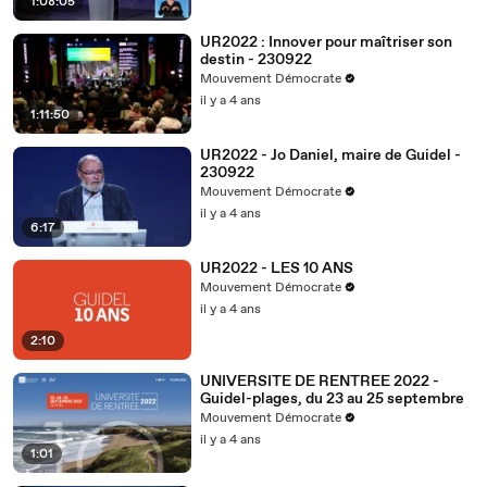
1:08:05
UR2022 : Innover pour maîtriser son
destin - 230922
Mouvement Démocrate
il y a 4 ans
1:11:50
UR2022 - Jo Daniel, maire de Guidel -
230922
Mouvement Démocrate
il y a 4 ans
6:17
UR2022 - LES 10 ANS
Mouvement Démocrate
il y a 4 ans
2:10
UNIVERSITE DE RENTREE 2022 -
Guidel-plages, du 23 au 25 septembre
Mouvement Démocrate
il y a 4 ans
1:01