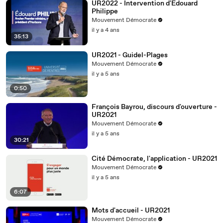
UR2022 - Intervention d'Edouard
Philippe
Mouvement Démocrate
il y a 4 ans
35:13
UR2021 - Guidel-Plages
Mouvement Démocrate
il y a 5 ans
0:50
François Bayrou, discours d'ouverture -
UR2021
Mouvement Démocrate
il y a 5 ans
30:21
Cité Démocrate, l'application - UR2021
Mouvement Démocrate
il y a 5 ans
6:07
Mots d'accueil - UR2021
Mouvement Démocrate