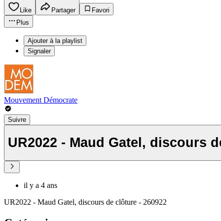
Like
Partager
Favori
Plus
Ajouter à la playlist
Signaler
Mouvement Démocrate
Suivre
UR2022 - Maud Gatel, discours de
il y a 4 ans
UR2022 - Maud Gatel, discours de clôture - 260922