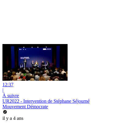
12:37
|
À suivre
UR2022 - Intervention de Stéphane Séjourné
Mouvement Démocrate
il y a 4 ans