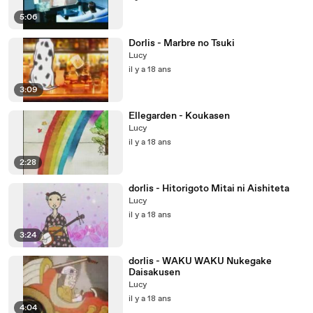
5:06
Dorlis - Marbre no Tsuki
Lucy
il y a 18 ans
3:09
Ellegarden - Koukasen
Lucy
il y a 18 ans
2:28
dorlis - Hitorigoto Mitai ni Aishiteta
Lucy
il y a 18 ans
3:24
dorlis - WAKU WAKU Nukegake
Daisakusen
Lucy
il y a 18 ans
4:04