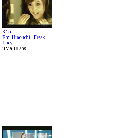
3:55
Emi Hinouchi - Freak
Lucy
il y a 18 ans