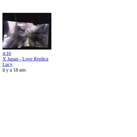
4:16
X Japan - Love Replica
Lucy
il y a 18 ans