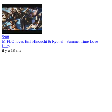
5:08
M-FLO loves Emi Hinouchi & Ryohei - Summer Time Love
Lucy
il y a 18 ans