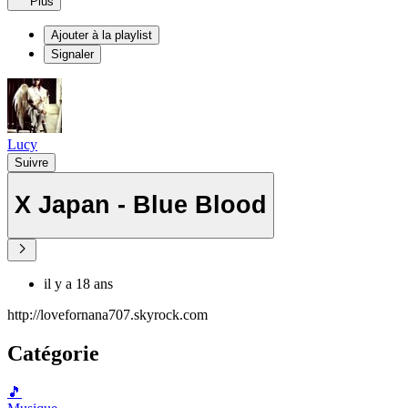
Plus
Ajouter à la playlist
Signaler
Lucy
Suivre
X Japan - Blue Blood
il y a 18 ans
http://lovefornana707.skyrock.com
Catégorie
🎵