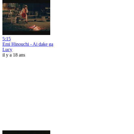
5:15
Emi Hinouchi - Ai dake ga
Lucy
il y a 18 ans