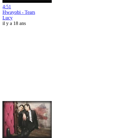
4:51
Hwayobi - Tears
Lucy
il y a 18 ans