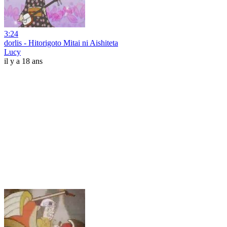
3:24
dorlis - Hitorigoto Mitai ni Aishiteta
Lucy
il y a 18 ans