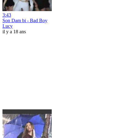
3:43
Son Dam bi - Bad Boy
Lucy
il y a 18 ans