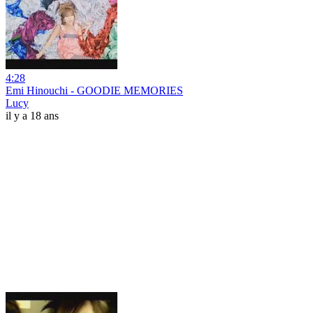
4:28
Emi Hinouchi - GOODIE MEMORIES
Lucy
il y a 18 ans