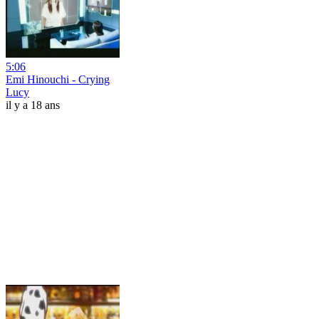
5:06
Emi Hinouchi - Crying
Lucy
il y a 18 ans