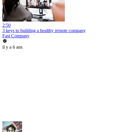
2:50
3 keys to building a healthy remote company
Fast Company
il y a 6 ans