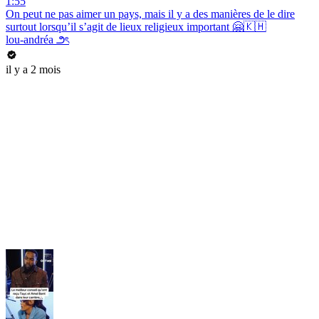
1:55
On peut ne pas aimer un pays, mais il y a des manières de le dire
surtout lorsqu’il s’agit de lieux religieux important 🤗🇰🇭
lou-andréa ౨ৎ
il y a 2 mois