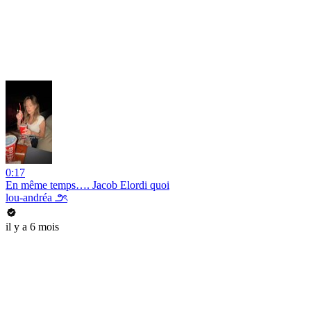
0:17
En même temps…. Jacob Elordi quoi
lou-andréa ౨ৎ
il y a 6 mois