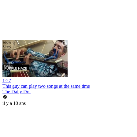
1:27
This guy can play two songs at the same time
The Daily Dot
il y a 10 ans