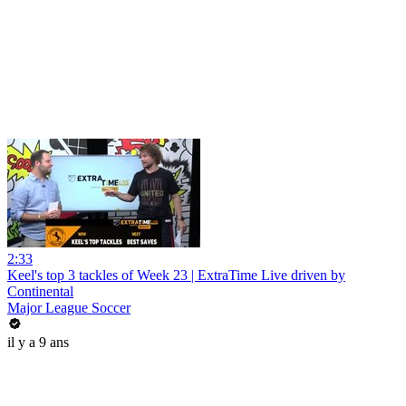
2:33
Keel's top 3 tackles of Week 23 | ExtraTime Live driven by
Continental
Major League Soccer
il y a 9 ans