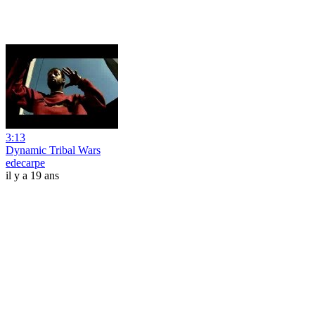
3:13
Dynamic Tribal Wars
edecarpe
il y a 19 ans