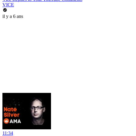
VICE
il y a 6 ans
11:34