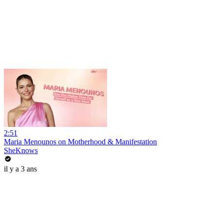
2:51
Maria Menounos on Motherhood & Manifestation
SheKnows
il y a 3 ans