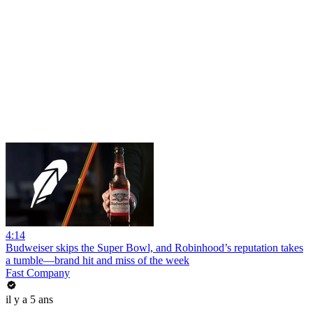
4:14
Budweiser skips the Super Bowl, and Robinhood’s reputation takes
a tumble—brand hit and miss of the week
Fast Company
il y a 5 ans