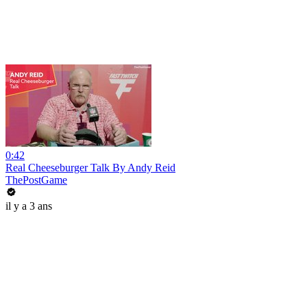
0:42
Real Cheeseburger Talk By Andy Reid
ThePostGame
il y a 3 ans