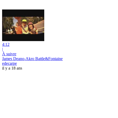
4:12
|
À suivre
James Deano-Akro Battle&Fontaine
edecarpe
il y a 18 ans