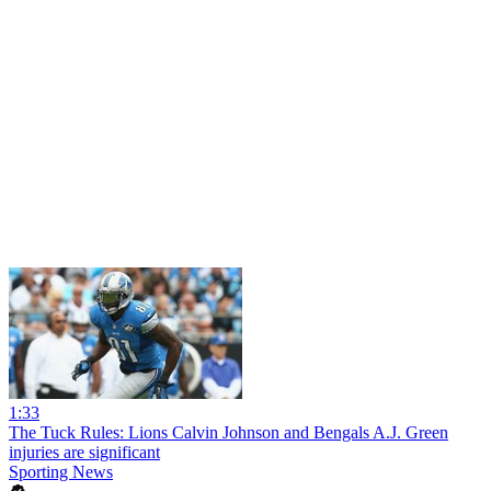
1:33
The Tuck Rules: Lions Calvin Johnson and Bengals A.J. Green
injuries are significant
Sporting News