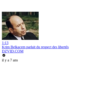
1:13
Krim Belkacem parlait du respect des libertés
DZVID.COM
il y a 7 ans