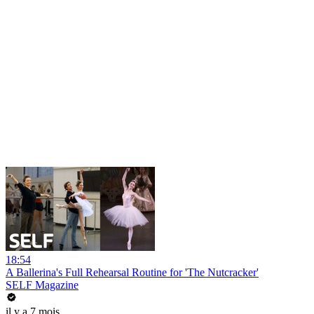
18:54
A Ballerina's Full Rehearsal Routine for 'The Nutcracker'
SELF Magazine
il y a 7 mois