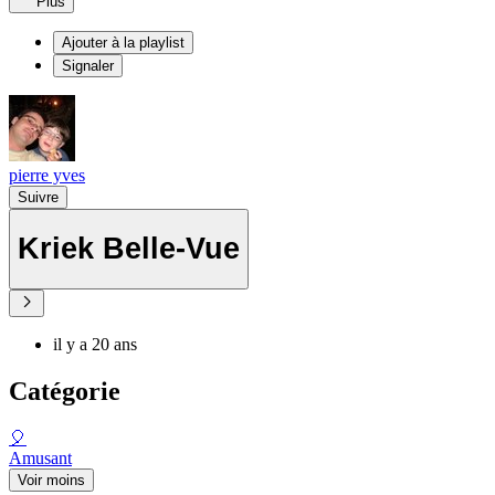
Plus
Ajouter à la playlist
Signaler
pierre yves
Suivre
Kriek Belle-Vue
il y a 20 ans
Catégorie
🎈
Amusant
Voir moins