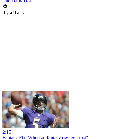
The Daily Dot
il y a 9 ans
2:15
Fantasy Fix: Who can fantasy owners trust?