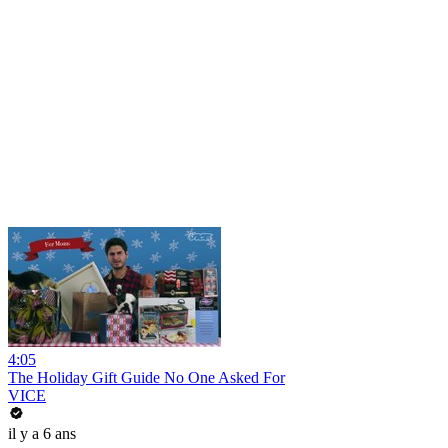
4:05
The Holiday Gift Guide No One Asked For
VICE
il y a 6 ans