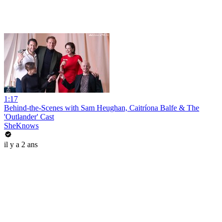
1:17
Behind-the-Scenes with Sam Heughan, Caitríona Balfe & The
'Outlander' Cast
SheKnows
il y a 2 ans