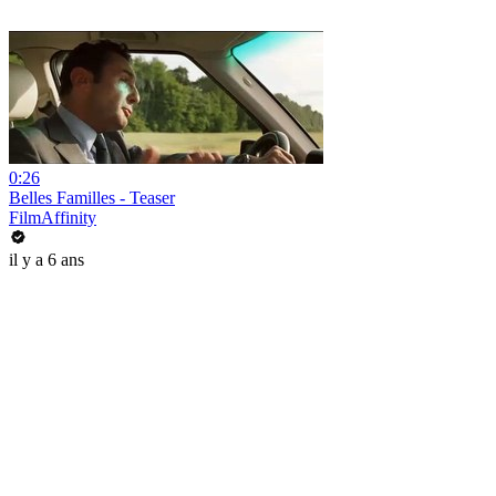
0:26
Belles Familles - Teaser
FilmAffinity
il y a 6 ans