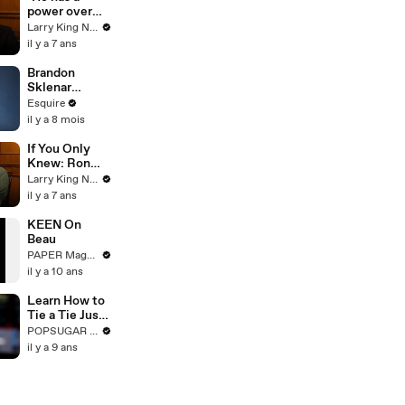
power over
the audience":
Larry King Now on Ora.TV
Ben Schwartz
il y a 7 ans
on
"magnificent"
Brandon
Jim Carrey
Sklenar
Reflects on
Esquire
Embarrassing
il y a 8 mois
Auditions and
Past Roles |
If You Only
How I Got
Knew: Ron
Here | Esquire
Funches
Larry King Now on Ora.TV
il y a 7 ans
KEEN On
Beau
PAPER Magazine
il y a 10 ans
Learn How to
Tie a Tie Just
Like That
POPSUGAR Fashion
il y a 9 ans