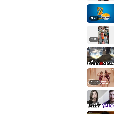
3:25
2:18
3:09
11:57
3:03