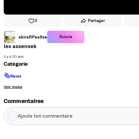
3
Partager
Suivre
akiraRPeaSse
les assensek
il y a 20 ans
Catégorie
🗞
News
Voir moins
Commentaires
Ajoute
ton
commentaire