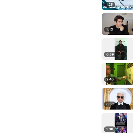
1:28
1:40
0:59
2:40
0:58
1:08