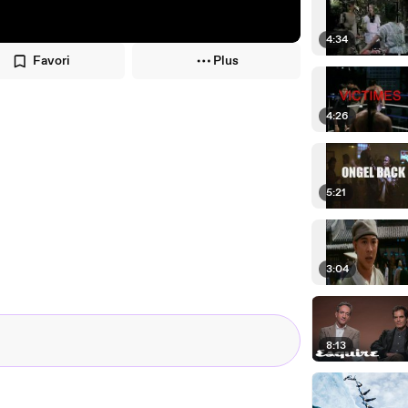
4:34
Favori
Plus
4:26
5:21
3:04
8:13