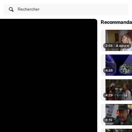
Rechercher
Recommanda
2:55
|
À suivre
4:26
4:29
6:15