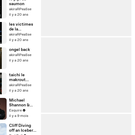
saumon
akiraRPeaSse
il y a 20 ans
les victimes
de la
mondialisatio
akiraRPeaSse
n
il y a 20 ans
ongel back
akiraRPeaSse
il y a 20 ans
taichi le
makrout
écrasé
akiraRPeaSse
il y a 20 ans
Michael
Shannon &
Matthew
Esquire
Macfadyen
il y a 9 mois
Get
Recognized
Cliff Diving
for the Wrong
off an Iceberg
Roles |