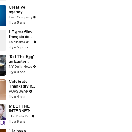
Creative
agency
Mischief is
Fast Company
bringing fun
il y a 5 ans
back to
advertising
LE gros film
français de
l'année
Le cinéma d'Amaury
il y a 5 jours
'Set The Egg'
an Easter
Tradition from
NY Daily News
Jamaica
il y a 8 ans
Celebrate
Thanksgiving
With This 10-
POPSUGAR
Minute
il y a 4 ans
Family-
Friendly
MEET THE
Standing
INTERNET:
Cardio
Yahoo!
The Daily Dot
Workout
Answers
il y a 9 ans
"He has a