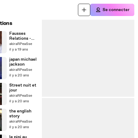
Se connecter
tions
Fausses
Relations -
clip
akiraRPeaSse
il y a 19 ans
japan michael
jackson
akiraRPeaSse
il y a 20 ans
Street nuit et
jour
akiraRPeaSse
il y a 20 ans
the english
story
akiraRPeaSse
il y a 20 ans
le pipi au