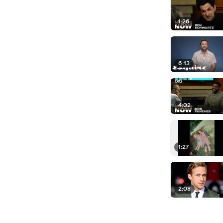
1:26
6:13
4:02
1:27
2:08