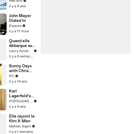
in Antarctica?
Red Bull
Inquiring
This guy did
il y a 8 ans
Minds |
it.
Esquire
John Mayer
Dialed In
Esquire
il y a 11 mois
Quand elle
débarque au
pire moment
Laury Aucalme
il y a 6 semaines
Sunny Days
with Chris
Gethard
IFC
il y a 14 ans
Karl
Lagerfeld’s
Most Karl
POPSUGAR Fashion
Karl-isms
il y a 9 ans
Elle rejoint le
film X-Men
Matteo Sapin
il y a 1 semaine