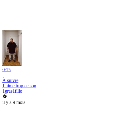
0:15
|
À suivre
J’aime trop ce son
1gras1fille
il y a 9 mois