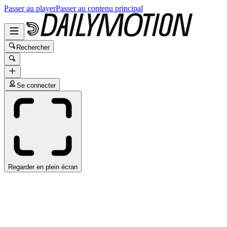
Passer au player
Passer au contenu principal
Rechercher
Se connecter
Regarder en plein écran