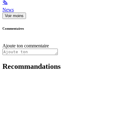
🗞
News
Voir moins
Commentaires
Ajoute ton commentaire
Recommandations