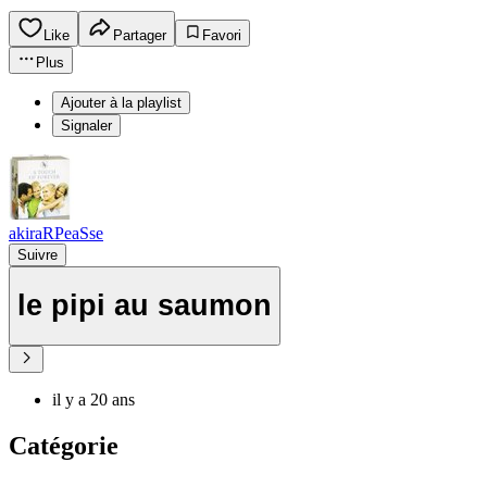
Like
Partager
Favori
Plus
Ajouter à la playlist
Signaler
akiraRPeaSse
Suivre
le pipi au saumon
il y a 20 ans
Catégorie