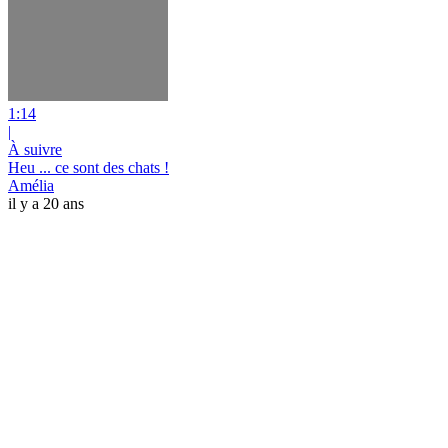
1:14
|
À suivre
Heu ... ce sont des chats !
Amélia
il y a 20 ans