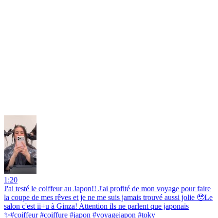
1:20
J'ai testé le coiffeur au Japon!! J'ai profité de mon voyage pour faire
la coupe de mes rêves et je ne me suis jamais trouvé aussi jolie 🥹Le
salon c'est ii+u à Ginza! Attention ils ne parlent que japonais
✨#coiffeur #coiffure #japon #voyagejapon #toky