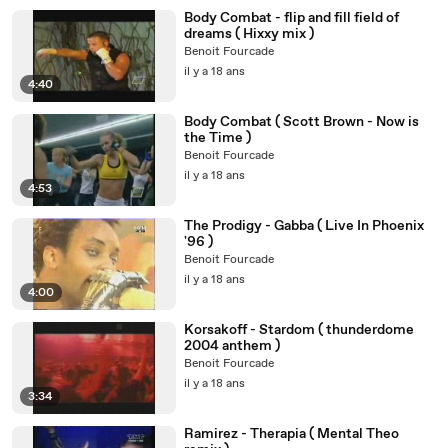
Body Combat - flip and fill field of
dreams ( Hixxy mix )
Benoit Fourcade
il y a 18 ans
4:40
Body Combat ( Scott Brown - Now is
the Time )
Benoit Fourcade
il y a 18 ans
4:53
The Prodigy - Gabba ( Live In Phoenix
'96 )
Benoit Fourcade
il y a 18 ans
4:00
Korsakoff - Stardom ( thunderdome
2004 anthem )
Benoit Fourcade
il y a 18 ans
3:34
Ramirez - Therapia ( Mental Theo