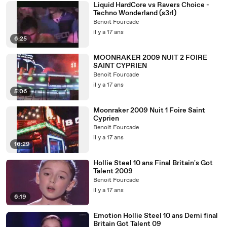
Liquid HardCore vs Ravers Choice -
Techno Wonderland (s3rl)
Benoit Fourcade
il y a 17 ans
6:25
MOONRAKER 2009 NUIT 2 FOIRE
SAINT CYPRIEN
Benoit Fourcade
il y a 17 ans
5:06
Moonraker 2009 Nuit 1 Foire Saint
Cyprien
Benoit Fourcade
il y a 17 ans
16:29
Hollie Steel 10 ans Final Britain's Got
Talent 2009
Benoit Fourcade
il y a 17 ans
6:19
Emotion Hollie Steel 10 ans Demi final
Britain Got Talent 09