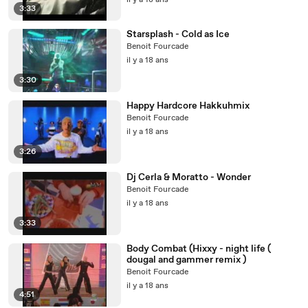
il y a 18 ans
3:33
Starsplash - Cold as Ice
Benoit Fourcade
il y a 18 ans
3:30
Happy Hardcore Hakkuhmix
Benoit Fourcade
il y a 18 ans
3:26
Dj Cerla & Moratto - Wonder
Benoit Fourcade
il y a 18 ans
3:33
Body Combat (Hixxy - night life (
dougal and gammer remix )
Benoit Fourcade
il y a 18 ans
4:51