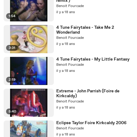
remix )
Benoit Fourcade
il y a 18 ans
1:54
4 Tune Fairytales - Take Me 2
Wonderland
Benoit Fourcade
il y a 18 ans
3:31
4 Tune Fairytales - My Little Fantasy
Benoit Fourcade
il y a 18 ans
2:19
Extreme - John Parrish (Foire de
Kirkcaldy)
Benoit Fourcade
il y a 18 ans
5:40
Eclipse Taylor Foire Kirkcaldy 2006
Benoit Fourcade
il y a 18 ans