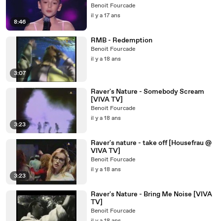
Benoit Fourcade
il y a 17 ans
8:46
RMB - Redemption
Benoit Fourcade
il y a 18 ans
3:07
Raver's Nature - Somebody Scream
[VIVA TV]
Benoit Fourcade
il y a 18 ans
3:23
Raver's nature - take off [Housefrau @
VIVA TV]
Benoit Fourcade
il y a 18 ans
3:23
Raver's Nature - Bring Me Noise [VIVA
TV]
Benoit Fourcade