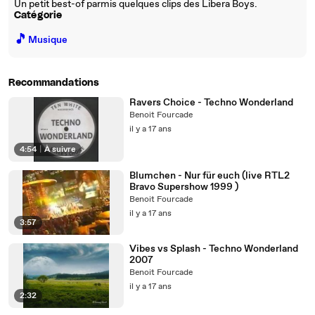
Un petit best-of parmis quelques clips des Libera Boys.
Catégorie
🎵
Musique
Recommandations
Ravers Choice - Techno Wonderland
Benoit Fourcade
il y a 17 ans
4:54
|
À suivre
Blumchen - Nur für euch (live RTL2
Bravo Supershow 1999 )
Benoit Fourcade
il y a 17 ans
3:57
Vibes vs Splash - Techno Wonderland
2007
Benoit Fourcade
il y a 17 ans
2:32