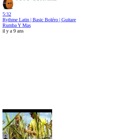
5:32
Rythme Latin | Basic Boléro | Guitare
Rumba Y Mas
il y a 9 ans