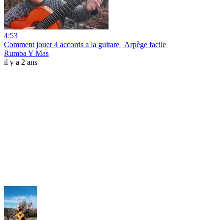
4:53
Comment jouer 4 accords a la guitare | Arpège facile
Rumba Y Mas
il y a 2 ans