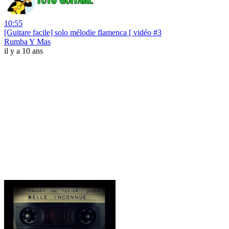
10:55
[Guitare facile] solo mélodie flamenca [ vidéo #3
Rumba Y Mas
il y a 10 ans