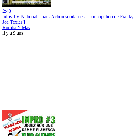
2:48
infos TV National Thaï - Action solidarité - [ participation de Franky
Joe Texier ]
Rumba Y Mas
il y a 9 ans