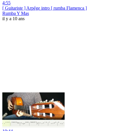
4:55
[ Guitariste ] Arpége intro [ rumba Flamenca ]
Rumba Y Mas
il y a 10 ans