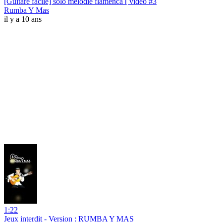
[Guitare facile] solo mélodie flamenca [ vidéo #3
Rumba Y Mas
il y a 10 ans
1:22
Jeux interdit - Version : RUMBA Y MAS