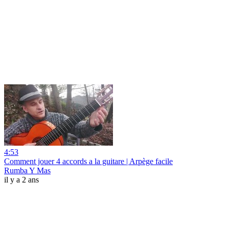
4:53
Comment jouer 4 accords a la guitare | Arpège facile
Rumba Y Mas
il y a 2 ans