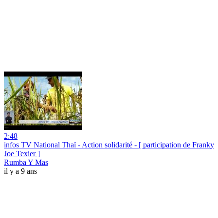
2:48
infos TV National Thaï - Action solidarité - [ participation de Franky
Joe Texier ]
Rumba Y Mas
il y a 9 ans