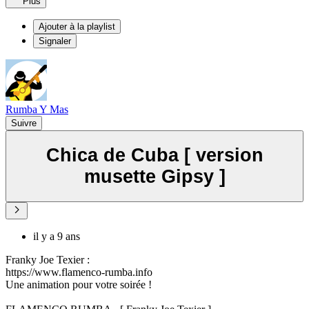
Plus
Ajouter à la playlist
Signaler
Rumba Y Mas
Suivre
Chica de Cuba [ version
musette Gipsy ]
il y a 9 ans
Franky Joe Texier :
https://www.flamenco-rumba.info
Une animation pour votre soirée !