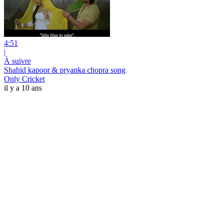
4:51
|
À suivre
Shahid kapoor & pryanka chopra song
Only Cricket
il y a 10 ans