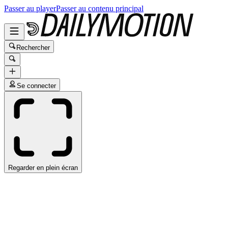
Passer au player
Passer au contenu principal
Rechercher
Se connecter
Regarder en plein écran