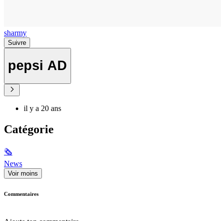
sharmy
Suivre
pepsi AD
il y a 20 ans
Catégorie
🗞
News
Voir moins
Commentaires