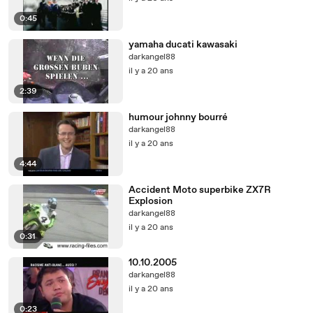
0:45
yamaha ducati kawasaki
darkangel88
il y a 20 ans
2:39
humour johnny bourré
darkangel88
il y a 20 ans
4:44
Accident Moto superbike ZX7R
Explosion
darkangel88
il y a 20 ans
0:31
10.10.2005
darkangel88
il y a 20 ans
0:23