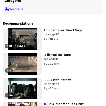
Catégorie
🐳
Animaux
Recommandations
Tribute to Ian Stuart Saga
darkangel88
il y a 18 ans
4:18
|
À suivre
la fitness de l'ours
darkangel88
il y a 20 ans
1:11
rugby pub humour
darkangel88
il y a 20 ans
0:54
Je Sais Plier Mon Tee Shirt