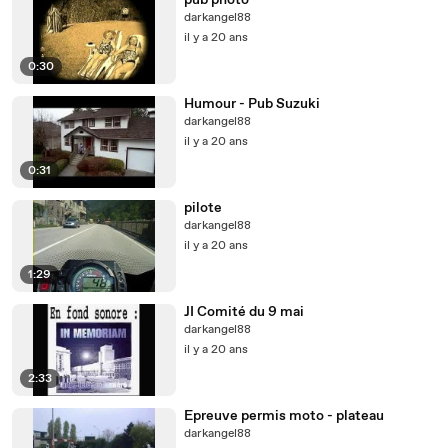
pub photo
darkangel88
il y a 20 ans
0:30
Humour - Pub Suzuki
darkangel88
il y a 20 ans
0:31
pilote
darkangel88
il y a 20 ans
1:29
JI Comité du 9 mai
darkangel88
il y a 20 ans
2:33
Epreuve permis moto - plateau
darkangel88