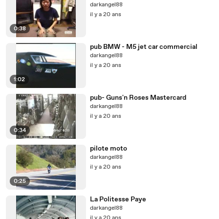
darkangel88
il y a 20 ans
0:38
pub BMW - M5 jet car commercial
darkangel88
il y a 20 ans
1:02
pub- Guns'n Roses Mastercard
darkangel88
il y a 20 ans
0:34
pilote moto
darkangel88
il y a 20 ans
0:25
La Politesse Paye
darkangel88
il y a 20 ans