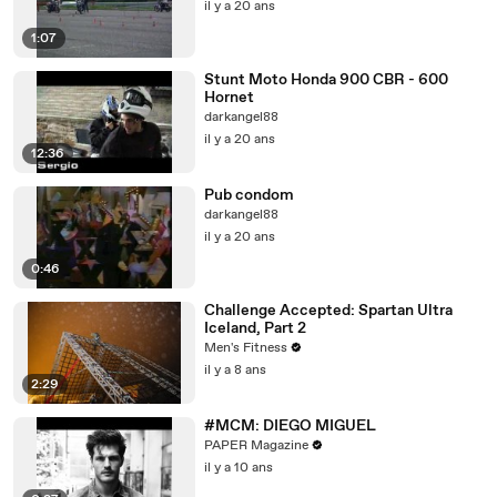
il y a 20 ans
1:07
Stunt Moto Honda 900 CBR - 600
Hornet
darkangel88
il y a 20 ans
12:36
Pub condom
darkangel88
il y a 20 ans
0:46
Challenge Accepted: Spartan Ultra
Iceland, Part 2
Men's Fitness
il y a 8 ans
2:29
#MCM: DIEGO MIGUEL
PAPER Magazine
il y a 10 ans