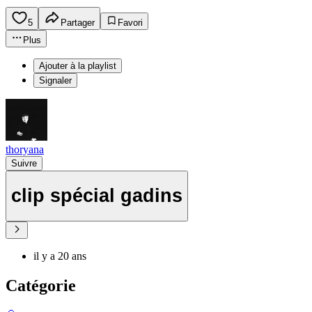
5
Partager
Favori
Plus
Ajouter à la playlist
Signaler
thoryana
Suivre
clip spécial gadins
il y a 20 ans
Catégorie