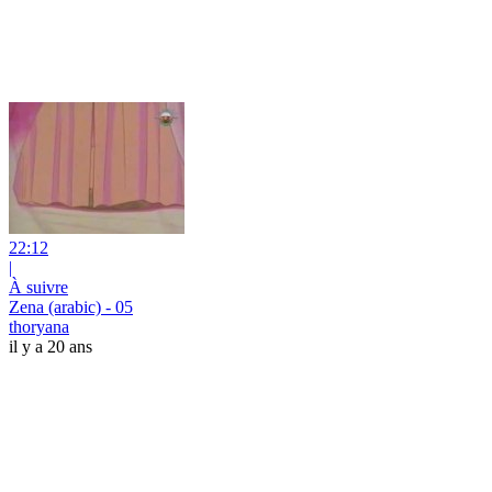
22:12
|
À suivre
Zena (arabic) - 05
thoryana
il y a 20 ans