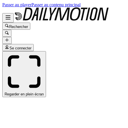
Passer au player
Passer au contenu principal
Rechercher
Se connecter
Regarder en plein écran