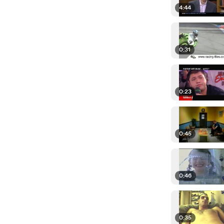
4:44
0:31
0:23
0:45
0:46
0:35