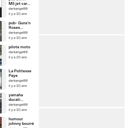
M5 jet car
commercial
darkangel88
il y a 20 ans
pub- Guns'n
Roses
Mastercard
darkangel88
il y a 20 ans
pilote moto
darkangel88
il y a 20 ans
La Politesse
Paye
darkangel88
il y a 20 ans
yamaha
ducati
kawasaki
darkangel88
il y a 20 ans
humour
johnny bourré