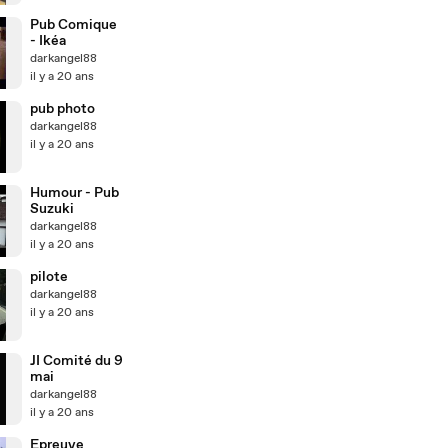
Pub Comique
- Ikéa
darkangel88
il y a 20 ans
pub photo
darkangel88
il y a 20 ans
Humour - Pub
Suzuki
darkangel88
il y a 20 ans
pilote
darkangel88
il y a 20 ans
JI Comité du 9
mai
darkangel88
il y a 20 ans
Epreuve