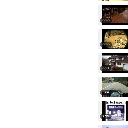
0:30
0:30
0:31
1:29
2:33