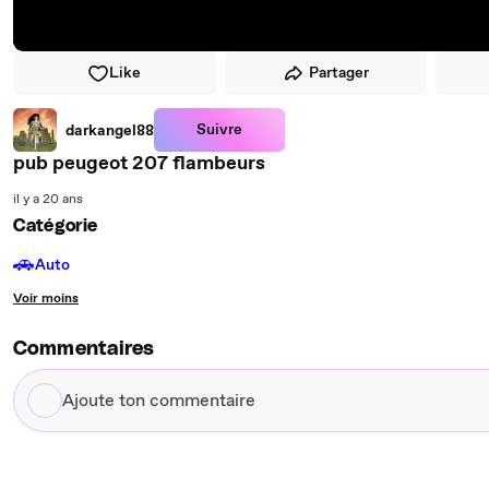
Like
Partager
Suivre
darkangel88
pub peugeot 207 flambeurs
il y a 20 ans
Catégorie
🚗
Auto
Voir moins
Commentaires
Ajoute
ton
commentaire