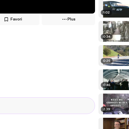
1:02
Favori
Plus
0:34
0:25
0:45
2:39