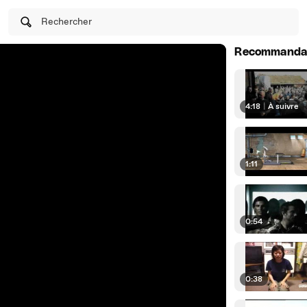
Rechercher
Recommanda
4:18
|
À suivre
1:11
0:54
0:38