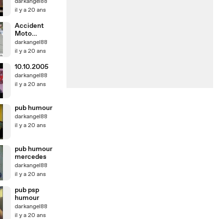
darkangel88
il y a 20 ans
Accident
Moto
superbike
darkangel88
ZX7R
il y a 20 ans
Explosion
10.10.2005
darkangel88
il y a 20 ans
pub humour
darkangel88
il y a 20 ans
pub humour
mercedes
darkangel88
il y a 20 ans
pub psp
humour
darkangel88
il y a 20 ans