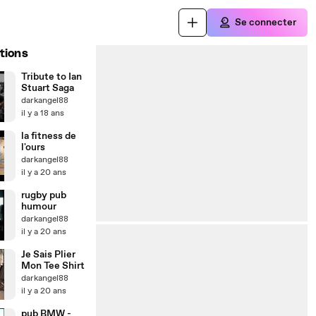
Se connecter
tions
Tribute to Ian
Stuart Saga
darkangel88
il y a 18 ans
la fitness de
l'ours
darkangel88
il y a 20 ans
rugby pub
humour
darkangel88
il y a 20 ans
Je Sais Plier
Mon Tee Shirt
darkangel88
il y a 20 ans
pub BMW -