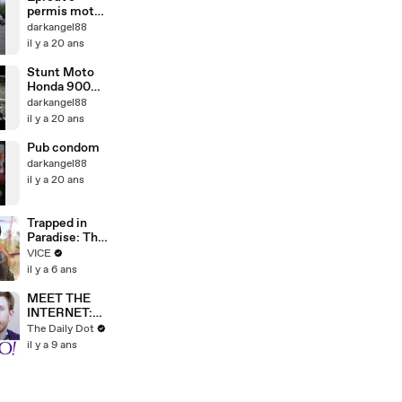
permis moto -
plateau
darkangel88
il y a 20 ans
Stunt Moto
Honda 900
CBR - 600
darkangel88
Hornet
il y a 20 ans
Pub condom
darkangel88
il y a 20 ans
Trapped in
Paradise: The
Festival on
VICE
Lockdown
il y a 6 ans
MEET THE
INTERNET:
Yahoo!
The Daily Dot
Answers
il y a 9 ans