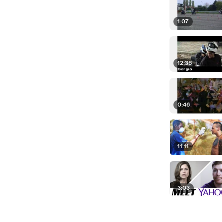
1:07
12:36
0:46
11:11
3:03