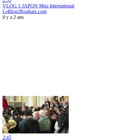
2:55
VLOG 1 JAPON Miss International
LeBlog2Roubaix.com
il y a 2 ans
2:45