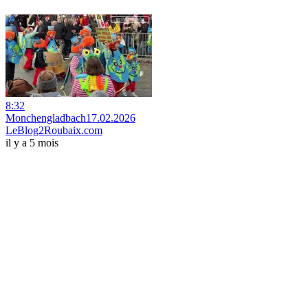
8:32
Monchengladbach17.02.2026
LeBlog2Roubaix.com
il y a 5 mois