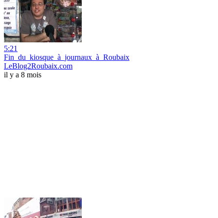
5:21
Fin_du_kiosque_à_journaux_à_Roubaix
LeBlog2Roubaix.com
il y a 8 mois