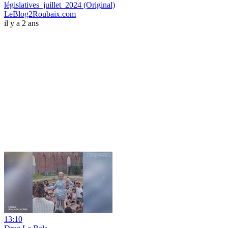
législatives_juillet_2024 (Original)
LeBlog2Roubaix.com
il y a 2 ans
13:10