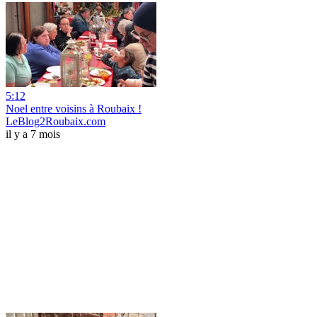
5:12
Noel entre voisins à Roubaix !
LeBlog2Roubaix.com
il y a 7 mois