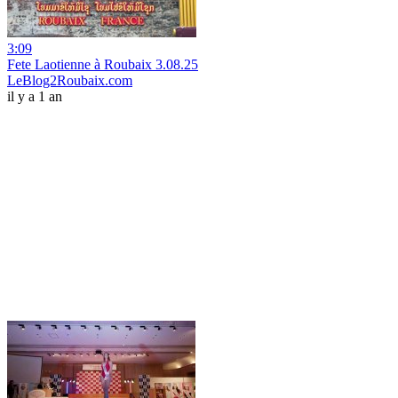
3:09
Fete Laotienne à Roubaix 3.08.25
LeBlog2Roubaix.com
il y a 1 an