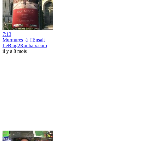
7:13
Murmures_à_l'Ensait
LeBlog2Roubaix.com
il y a 8 mois