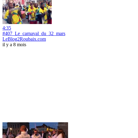
4:35
#407_Le_carnaval_du_32_mars
LeBlog2Roubaix.com
il y a 8 mois