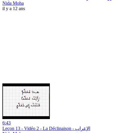
Nida Moha
il y a 12 ans
6:43
Leçon 13 - Vidéo 2 - La Déclinaison - الإعراب