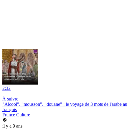
2:32
|
À suivre
"Alcool", "mousson", "douane" : le voyage de 3 mots de l'arabe au
français
France Culture
il y a 9 ans