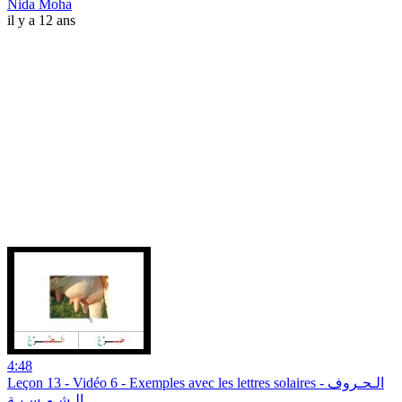
Nida Moha
il y a 12 ans
4:48
Leçon 13 - Vidéo 6 - Exemples avec les lettres solaires - الـحـروف
الـشـمـسـيـة