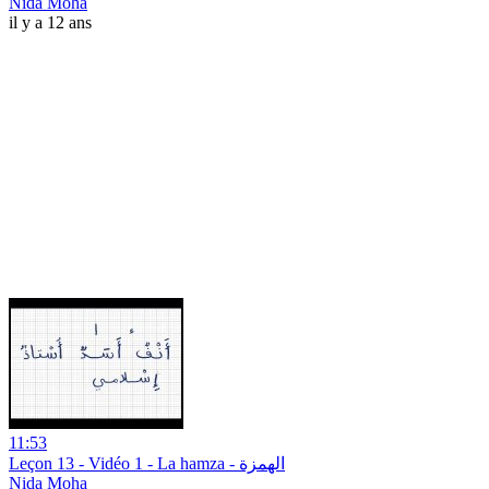
Nida Moha
il y a 12 ans
11:53
Leçon 13 - Vidéo 1 - La hamza - الهمزة
Nida Moha