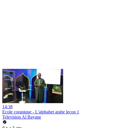
14:38
Ecole coranique - L'alphabet arabe leçon 1
Television Al Bayane
il y a 3 ans