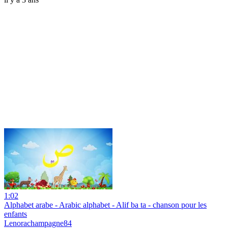
1:02
Alphabet arabe - Arabic alphabet - Alif ba ta - chanson pour les
enfants
Lenorachampagne84