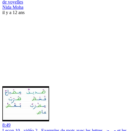
de voyelles
Nida Moha
il y a 12 ans
8:49
Leçon 10 - vidéo 2 - Exemples de mots avec les lettres ص ض et les