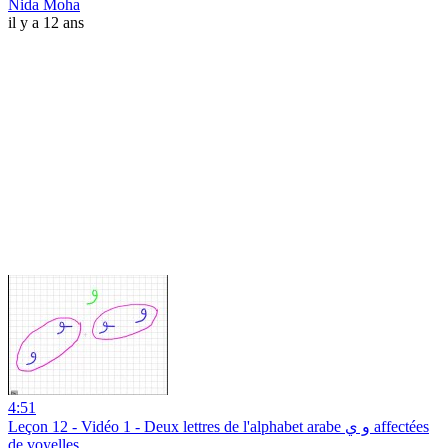
Nida Moha
il y a 12 ans
4:51
Leçon 12 - Vidéo 1 - Deux lettres de l'alphabet arabe و ي affectées
de voyelles