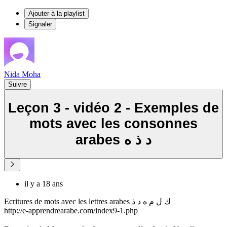
Ajouter à la playlist
Signaler
Nida Moha
Suivre
Leçon 3 - vidéo 2 - Exemples de
mots avec les consonnes
arabes د ذ ه
il y a 18 ans
Ecritures de mots avec les lettres arabes ك ل م ه د ذ
http://e-apprendrearabe.com/index9-1.php