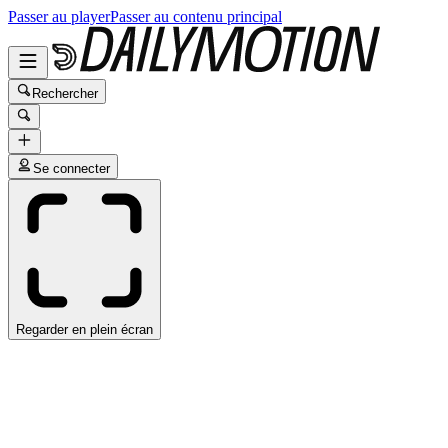
Passer au player
Passer au contenu principal
Rechercher
Se connecter
Regarder en plein écran