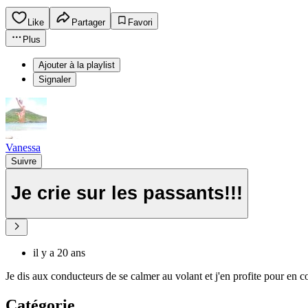
Like
Partager
Favori
Plus
Ajouter à la playlist
Signaler
Vanessa
Suivre
Je crie sur les passants!!!
il y a 20 ans
Je dis aux conducteurs de se calmer au volant et j'en profite pour en c
Catégorie