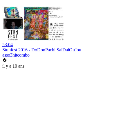
53:04
Stunfest 2016 - DoDonPachi SaiDaiOuJou
asso3hitcombo
il y a 10 ans