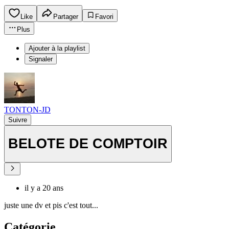
Like
Partager
Favori
Plus
Ajouter à la playlist
Signaler
TONTON-JD
Suivre
BELOTE DE COMPTOIR
il y a 20 ans
juste une dv et pis c'est tout...
Catégorie