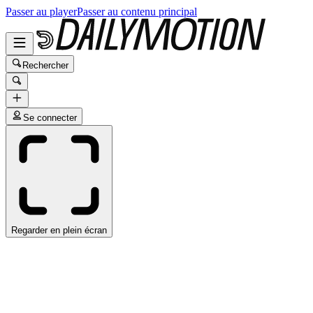
Passer au player
Passer au contenu principal
Rechercher
Se connecter
Regarder en plein écran