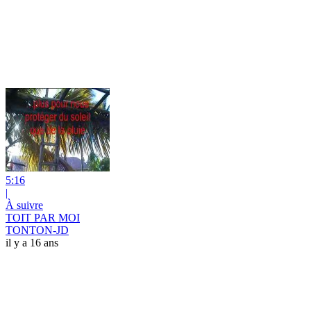
5:16
|
À suivre
TOIT PAR MOI
TONTON-JD
il y a 16 ans