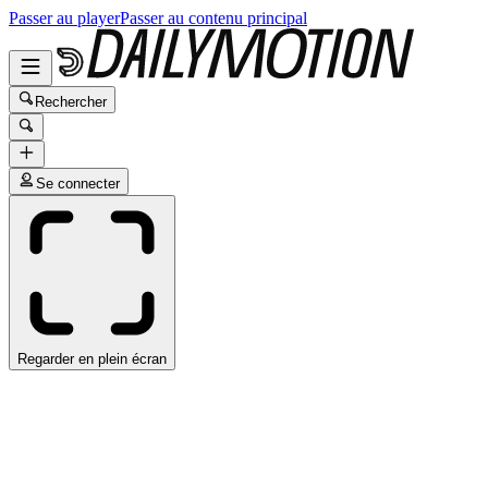
Passer au player
Passer au contenu principal
Rechercher
Se connecter
Regarder en plein écran