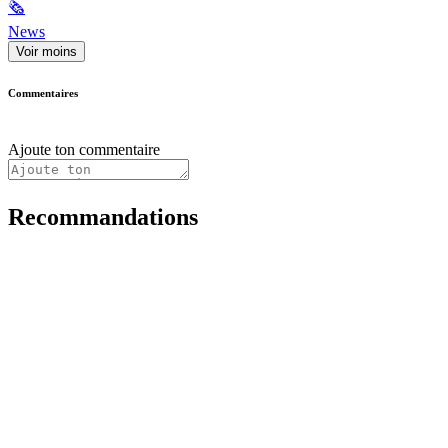
🗞
News
Voir moins
Commentaires
Ajoute ton commentaire
Recommandations