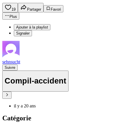
19
Partager
Favori
Plus
Ajouter à la playlist
Signaler
sehnsucht
Suivre
Compil-accident
il y a 20 ans
Catégorie