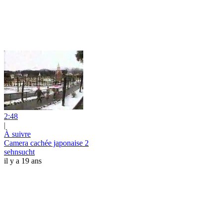
2:48
|
À suivre
Camera cachée japonaise 2
sehnsucht
il y a 19 ans