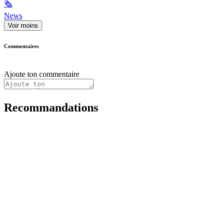
🗞
News
Voir moins
Commentaires
Ajoute ton commentaire
Recommandations