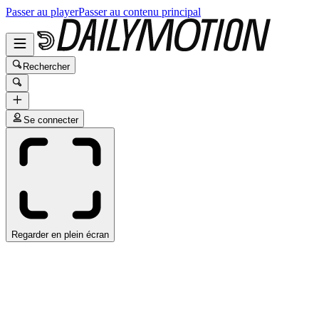
Passer au player
Passer au contenu principal
Rechercher
Se connecter
Regarder en plein écran