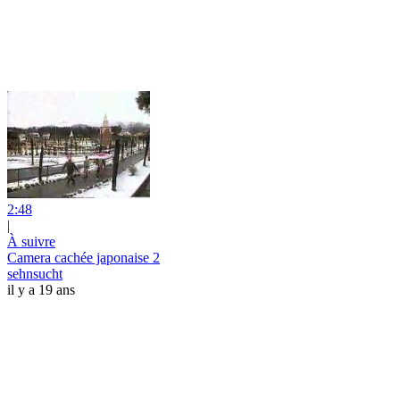
2:48
|
À suivre
Camera cachée japonaise 2
sehnsucht
il y a 19 ans