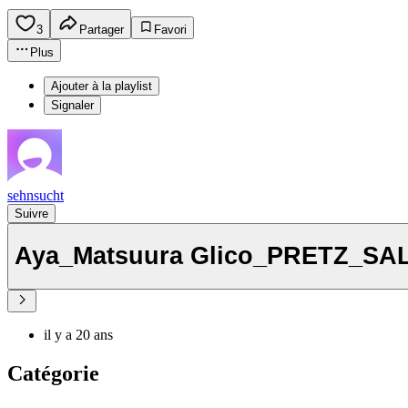
3
Partager
Favori
Plus
Ajouter à la playlist
Signaler
sehnsucht
Suivre
Aya_Matsuura Glico_PRETZ_SA
il y a 20 ans
Catégorie