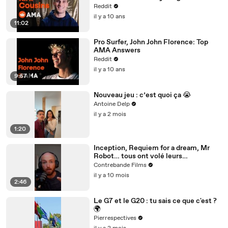
Reddit
il y a 10 ans
11:02
Pro Surfer, John John Florence: Top
AMA Answers
Reddit
il y a 10 ans
9:57
Nouveau jeu : c’est quoi ça 😭
Antoine Delp
il y a 2 mois
1:20
Inception, Requiem for a dream, Mr
Robot… tous ont volé leurs
inspirations à un homme visionnaire.
Contrebande Films
il y a 10 mois
2:46
Le G7 et le G20 : tu sais ce que c'est ?
🌍
Pierrespectives