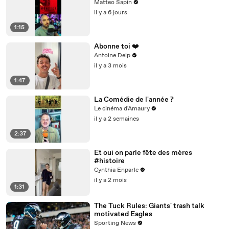
Matteo Sapin
il y a 6 jours
1:15
Abonne toi ❤️
Antoine Delp
il y a 3 mois
1:47
La Comédie de l'année ?
Le cinéma d'Amaury
il y a 2 semaines
2:37
Et oui on parle fête des mères
#histoire
Cynthia Enparle
il y a 2 mois
1:31
The Tuck Rules: Giants' trash talk
motivated Eagles
Sporting News