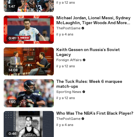
il y a 12 ans
1:47
Michael Jordan, Lionel Messi, Sydney
McLaughlin, Tiger Woods And More
'Year Of The Rabbit' Athletes
ThePostGame
il y a 4 ans
0:41
Keith Gessen on Russia's Soviet
Legacy
Foreign Affairs
il y a 12 ans
14:08
The Tuck Rules: Week 6 marquee
match-ups
Sporting News
il y a 12 ans
1:50
Who Was The NBA's First Black Player?
ThePostGame
il y a 4 ans
0:46