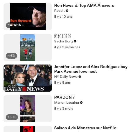
Ron Howard: Top AMA Answers
Reddit
il y a 10 ans
14:37
🇪🇸🇦🇷
Sacha Borg
il y a 3 semaines
1:53
Jennifer Lopez and Alex Rodriguez buy
Park Avenue love nest
NY Daily News
il y a 8 ans
0:53
PARDON ?
Manon Leculnu
il y a 3 mois
0:38
Saison 4 de Monstres sur Netflix