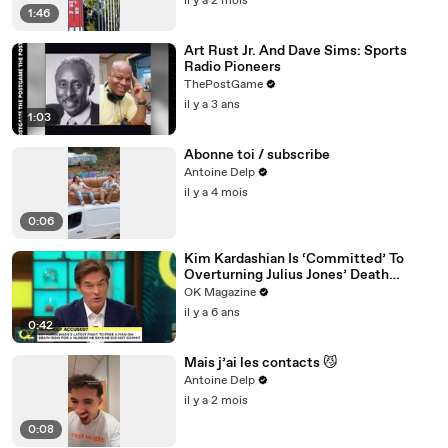
il y a 2 mois
1:46
Art Rust Jr. And Dave Sims: Sports
Radio Pioneers
ThePostGame
il y a 3 ans
1:03
Abonne toi / subscribe
Antoine Delp
il y a 4 mois
0:06
Kim Kardashian Is ‘Committed’ To
Overturning Julius Jones’ Death
Sentence: Watch
OK Magazine
il y a 6 ans
0:42
Mais j’ai les contacts 😼
Antoine Delp
il y a 2 mois
0:08