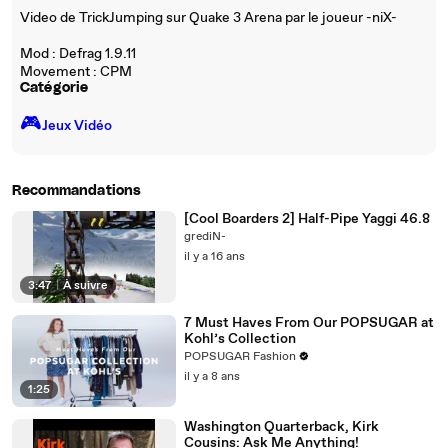
Video de TrickJumping sur Quake 3 Arena par le joueur -niX-
Mod : Defrag 1.9.11
Movement : CPM
Catégorie
🎮️
Jeux Vidéo
Recommandations
[Cool Boarders 2] Half-Pipe Yaggi 46.8
grediN-
il y a 16 ans
3:47
|
À suivre
7 Must Haves From Our POPSUGAR at
Kohl’s Collection
POPSUGAR Fashion
il y a 8 ans
1:25
Washington Quarterback, Kirk
Cousins: Ask Me Anything!