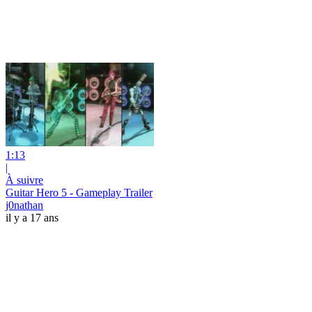
1:13
|
À suivre
Guitar Hero 5 - Gameplay Trailer
j0nathan
il y a 17 ans