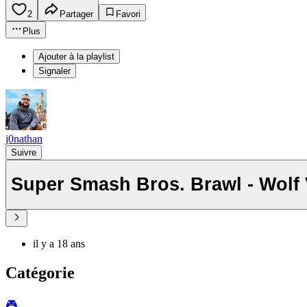
2
Partager
Favori
Plus
Ajouter à la playlist
Signaler
j0nathan
Suivre
Super Smash Bros. Brawl - Wolf
il y a 18 ans
Catégorie
🎮️