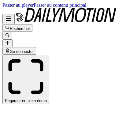
Passer au player
Passer au contenu principal
Rechercher
Se connecter
Regarder en plein écran