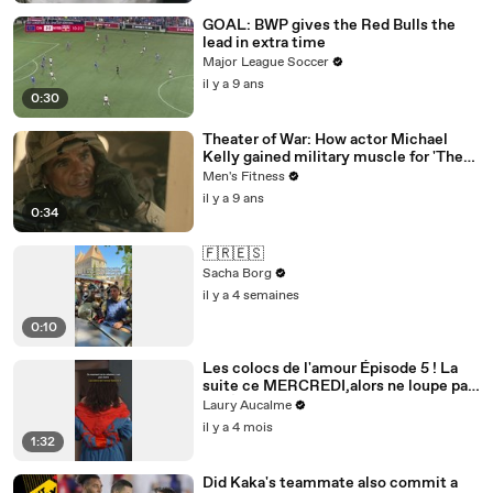
GOAL: BWP gives the Red Bulls the
lead in extra time
Major League Soccer
il y a 9 ans
0:30
Theater of War: How actor Michael
Kelly gained military muscle for 'The
Long Road Home'
Men's Fitness
il y a 9 ans
0:34
🇫🇷🇪🇸
Sacha Borg
il y a 4 semaines
0:10
Les colocs de l'amour Épisode 5 ! La
suite ce MERCREDI,alors ne loupe pas
ça! Épisode 5/8 pour la saison 2
Laury Aucalme
il y a 4 mois
1:32
Did Kaka's teammate also commit a