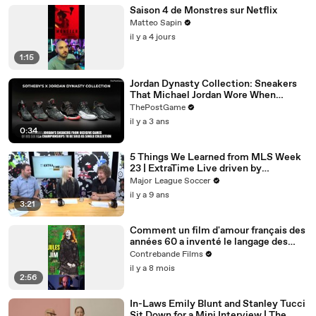
Saison 4 de Monstres sur Netflix
Matteo Sapin
il y a 4 jours
1:15
Jordan Dynasty Collection: Sneakers
That Michael Jordan Wore When
Winning Six NBA Titles
ThePostGame
il y a 3 ans
0:34
5 Things We Learned from MLS Week
23 | ExtraTime Live driven by
Continental
Major League Soccer
il y a 9 ans
3:21
Comment un film d'amour français des
années 60 a inventé le langage des
films de gangsters modernes (Jules et
Contrebande Films
Jim)
il y a 8 mois
2:56
In-Laws Emily Blunt and Stanley Tucci
Sit Down for a Mini Interview | The