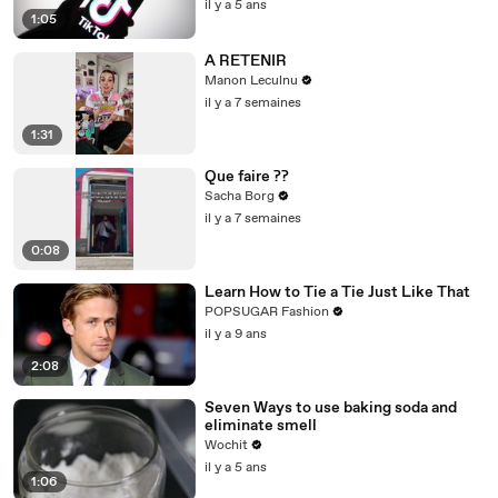
il y a 5 ans
1:05
A RETENIR
Manon Leculnu
il y a 7 semaines
1:31
Que faire ??
Sacha Borg
il y a 7 semaines
0:08
Learn How to Tie a Tie Just Like That
POPSUGAR Fashion
il y a 9 ans
2:08
Seven Ways to use baking soda and
eliminate smell
Wochit
il y a 5 ans
1:06