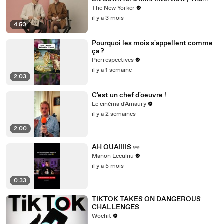
New Yorker Mini Interview
The New Yorker
il y a 3 mois
4:50
Pourquoi les mois s'appellent comme
ça ?
Pierrespectives
il y a 1 semaine
2:03
C'est un chef d'oeuvre !
Le cinéma d'Amaury
il y a 2 semaines
2:00
AH OUAIIIIS 👀
Manon Leculnu
il y a 5 mois
0:33
TIKTOK TAKES ON DANGEROUS
CHALLENGES
Wochit