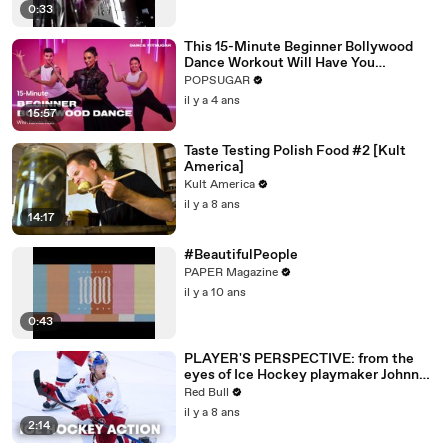
0:33
This 15-Minute Beginner Bollywood
Dance Workout Will Have You
Sweating "So Fast"
POPSUGAR
il y a 4 ans
15:57
Taste Testing Polish Food #2 [Kult
America]
Kult America
il y a 8 ans
14:17
#BeautifulPeople
PAPER Magazine
il y a 10 ans
0:43
PLAYER'S PERSPECTIVE: from the
eyes of Ice Hockey playmaker Johnny
Hughes.
Red Bull
il y a 8 ans
2:14