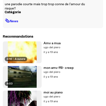
une parodie courte mais trop trop conne de l'amour du
risque!!
Catégorie
🗞
News
Recommandations
Amv a mua
ugo del piero
il y a 19 ans
3:16
|
À suivre
mon amv ff8- creep
ugo del piero
il y a 19 ans
4:03
moi au piano
ugo del piero
il y a 19 ans