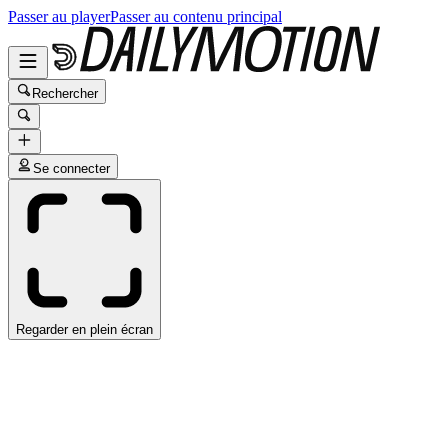
Passer au player
Passer au contenu principal
Rechercher
Se connecter
Regarder en plein écran