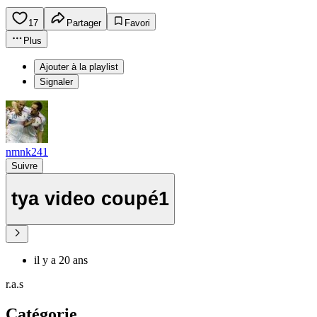
17
Partager
Favori
Plus
Ajouter à la playlist
Signaler
nmnk241
Suivre
tya video coupé1
il y a 20 ans
r.a.s
Catégorie