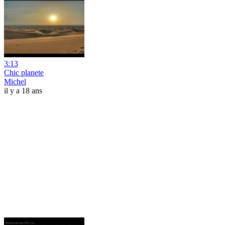
3:13
Chic planete
Michel
il y a 18 ans