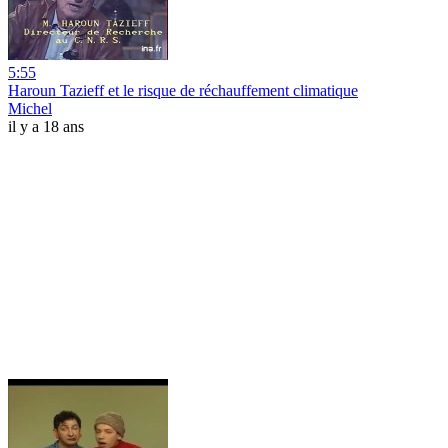
5:55
Haroun Tazieff et le risque de réchauffement climatique
Michel
il y a 18 ans