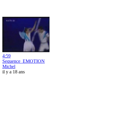
4:59
Sequence_EMOTION
Michel
il y a 18 ans