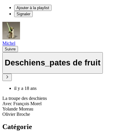
Ajouter à la playlist
Signaler
Michel
Suivre
Deschiens_pates de fruit
il y a 18 ans
La troupe des deschiens
Avec François Morel
Yolande Moreau
Olivier Broche
Catégorie