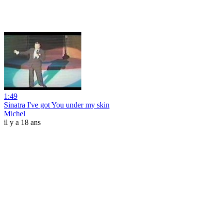
1:49
Sinatra I've got You under my skin
Michel
il y a 18 ans