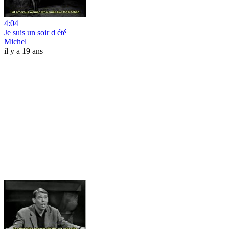
4:04
Je suis un soir d été
Michel
il y a 19 ans