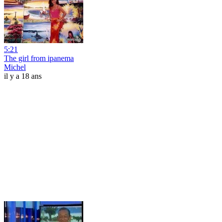
5:21
The girl from ipanema
Michel
il y a 18 ans