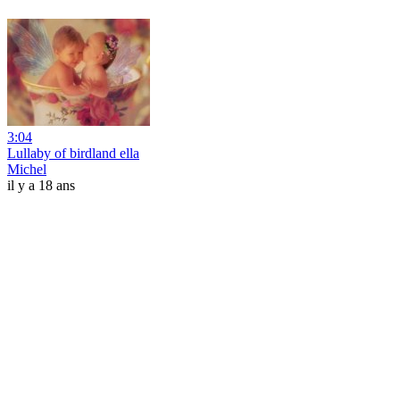
3:04
Lullaby of birdland ella
Michel
il y a 18 ans