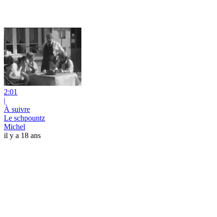
2:01
|
À suivre
Le schpountz
Michel
il y a 18 ans