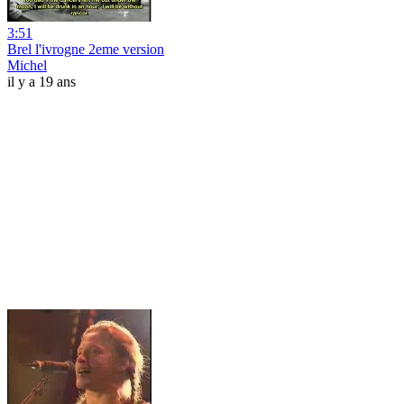
3:51
Brel l'ivrogne 2eme version
Michel
il y a 19 ans