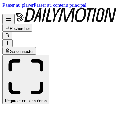
Passer au player
Passer au contenu principal
Rechercher
Se connecter
Regarder en plein écran