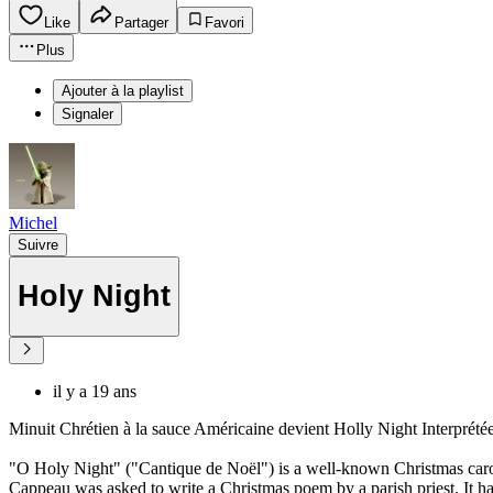
Like
Partager
Favori
Plus
Ajouter à la playlist
Signaler
Michel
Suivre
Holy Night
il y a 19 ans
Minuit Chrétien à la sauce Américaine devient Holly Night Interprété
"O Holy Night" ("Cantique de Noël") is a well-known Christmas car
Cappeau was asked to write a Christmas poem by a parish priest. It h