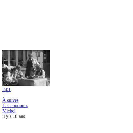
2:01
|
À suivre
Le schpountz
Michel
il y a 18 ans