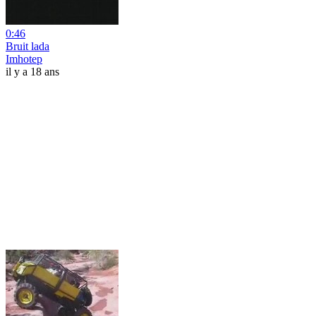
0:46
Bruit lada
Imhotep
il y a 18 ans