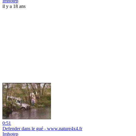
Imhotep
il y a 18 ans
0:51
Defender dans le gué - www.nature4x4.fr
Imhotep