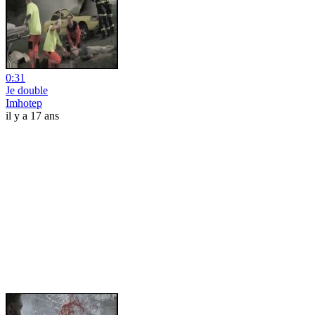
0:31
Je double
Imhotep
il y a 17 ans