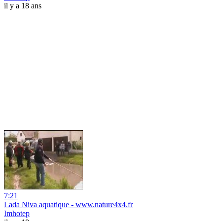
il y a 18 ans
7:21
Lada Niva aquatique - www.nature4x4.fr
Imhotep