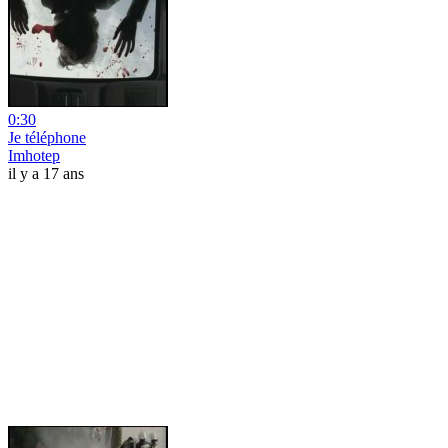
0:30
Je téléphone
Imhotep
il y a 17 ans