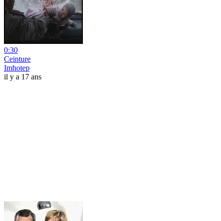
0:30
Ceinture
Imhotep
il y a 17 ans