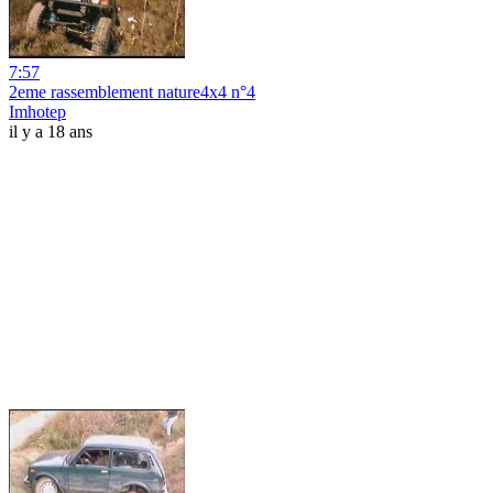
7:57
2eme rassemblement nature4x4 n°4
Imhotep
il y a 18 ans