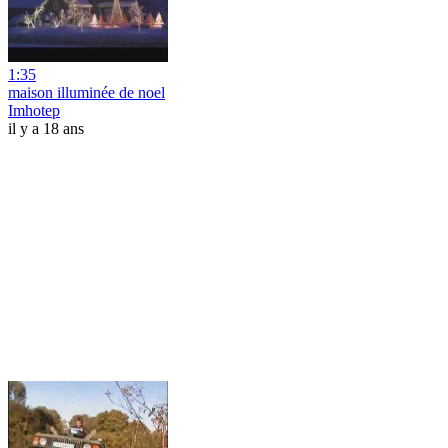
1:35
maison illuminée de noel
Imhotep
il y a 18 ans