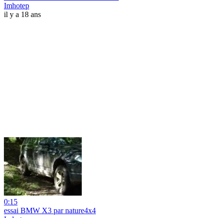
Imhotep
il y a 18 ans
0:15
essai BMW X3 par nature4x4