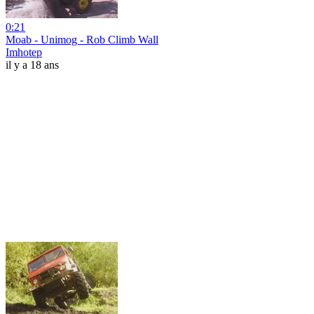
0:21
Moab - Unimog - Rob Climb Wall
Imhotep
il y a 18 ans