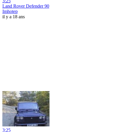
3:25
Land Rover Defender 90
Imhotep
il y a 18 ans
3:25