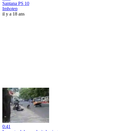
Santana PS 10
Imhotep
il y a 18 ans
0:41