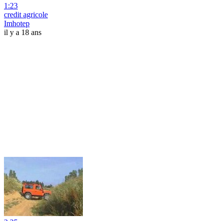
1:23
credit agricole
Imhotep
il y a 18 ans