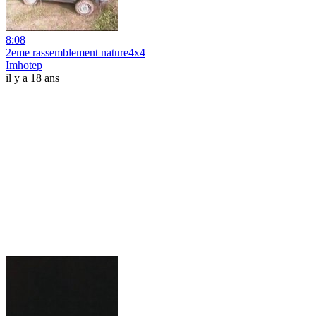
8:08
2eme rassemblement nature4x4
Imhotep
il y a 18 ans