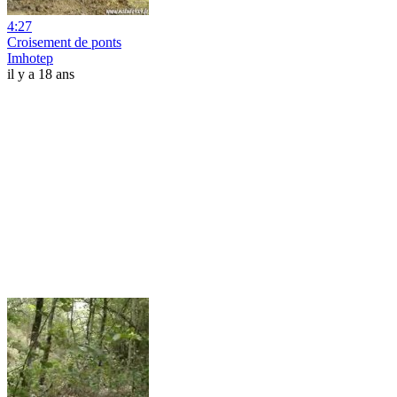
4:27
Croisement de ponts
Imhotep
il y a 18 ans