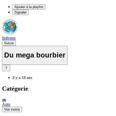
Ajouter à la playlist
Signaler
Imhotep
Suivre
Du mega bourbier
il y a 18 ans
Catégorie
🚗
Auto
Voir moins