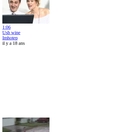
1:06
Usb wine
Imhotep
il y a 18 ans