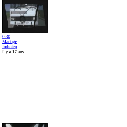
0:30
Mariage
Imhotep
il y a 17 ans