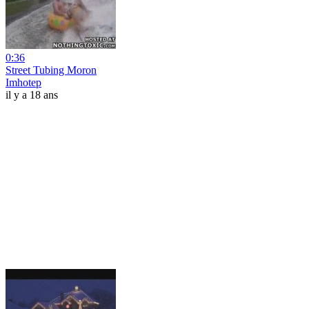
0:36
Street Tubing Moron
Imhotep
il y a 18 ans