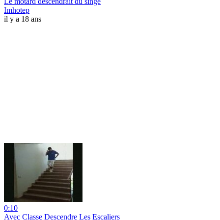
Le motard descendrait du singe
Imhotep
il y a 18 ans
0:10
Avec Classe Descendre Les Escaliers