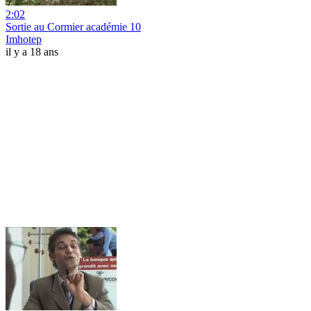
2:02
Sortie au Cormier académie 10
Imhotep
il y a 18 ans