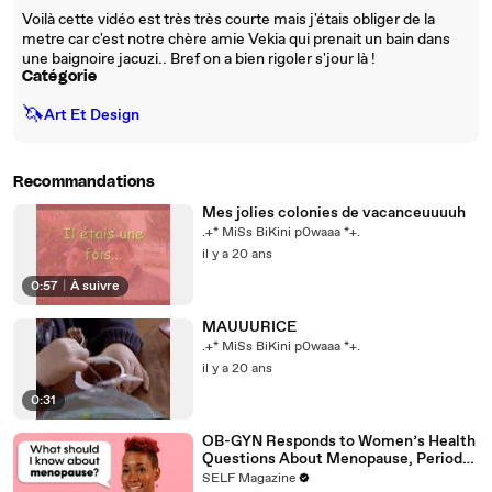
Voilà cette vidéo est très très courte mais j'étais obliger de la
metre car c'est notre chère amie Vekia qui prenait un bain dans
une baignoire jacuzi.. Bref on a bien rigoler s'jour là !
Catégorie
🦄
Art Et Design
Recommandations
Mes jolies colonies de vacanceuuuuh
.+* MiSs BiKini p0waaa *+.
il y a 20 ans
0:57
|
À suivre
MAUUURICE
.+* MiSs BiKini p0waaa *+.
il y a 20 ans
0:31
OB-GYN Responds to Women’s Health
Questions About Menopause, Periods
& More
SELF Magazine