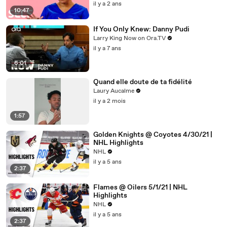
il y a 2 ans
10:47
If You Only Knew: Danny Pudi
Larry King Now on Ora.TV
il y a 7 ans
6:01
Quand elle doute de ta fidélité
Laury Aucalme
il y a 2 mois
1:57
Golden Knights @ Coyotes 4/30/21 |
NHL Highlights
NHL
il y a 5 ans
2:37
Flames @ Oilers 5/1/21 | NHL
Highlights
NHL
il y a 5 ans
2:37