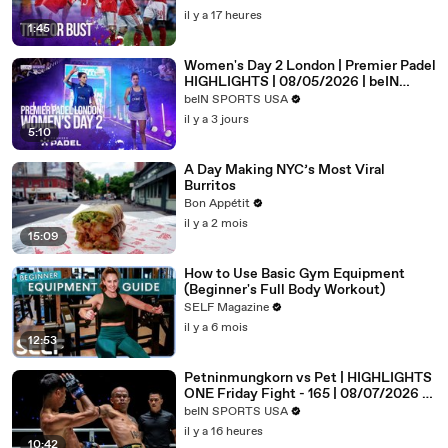
il y a 17 heures
1:45
Women's Day 2 London | Premier Padel
HIGHLIGHTS | 08/05/2026 | beIN
SPORTS USA
beIN SPORTS USA
il y a 3 jours
5:10
A Day Making NYC’s Most Viral
Burritos
Bon Appétit
il y a 2 mois
15:09
How to Use Basic Gym Equipment
(Beginner's Full Body Workout)
SELF Magazine
il y a 6 mois
12:53
Petninmungkorn vs Pet | HIGHLIGHTS
ONE Friday Fight - 165 | 08/07/2026 |
beIN SPORTS USA
beIN SPORTS USA
il y a 16 heures
10:42