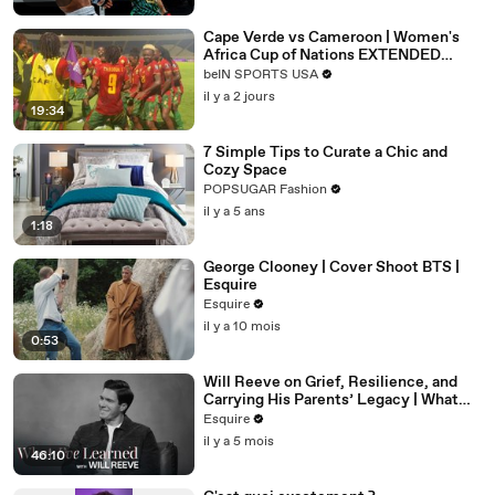
Cape Verde vs Cameroon | Women's
Africa Cup of Nations EXTENDED
HIGHLIGHTS | 08062026 |
beIN SPORTS USA
beINSportsUSA
il y a 2 jours
19:34
7 Simple Tips to Curate a Chic and
Cozy Space
POPSUGAR Fashion
il y a 5 ans
1:18
George Clooney | Cover Shoot BTS |
Esquire
Esquire
il y a 10 mois
0:53
Will Reeve on Grief, Resilience, and
Carrying His Parents’ Legacy | What
I’ve Learned | Esquire
Esquire
il y a 5 mois
46:10