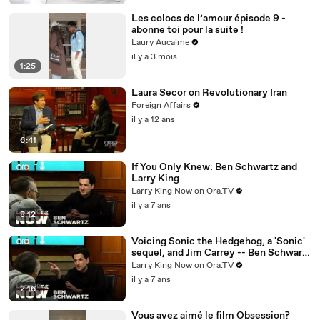
Les colocs de l’amour épisode 9 -
abonne toi pour la suite !
Laury Aucalme
il y a 3 mois
1:25
Laura Secor on Revolutionary Iran
Foreign Affairs
il y a 12 ans
6:41
If You Only Knew: Ben Schwartz and
Larry King
Larry King Now on Ora.TV
il y a 7 ans
8:12
Voicing Sonic the Hedgehog, a 'Sonic'
sequel, and Jim Carrey -- Ben Schwartz
answers your social media questions
Larry King Now on Ora.TV
il y a 7 ans
2:16
Vous avez aimé le film Obsession?