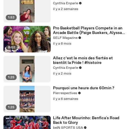
Cynthia Enparle
il y a 2 semaines
1:53
Pro Basketball Players Compete in an
Arcade Battle (Paige Buekers, Alyssa
Thomas & More)
SELF Magazine
il y a 6 mois
8:02
Allez c’est le mois des fiertés et
bientôt la Pride ! #histoire
Cynthia Enparle
il y a 2 mois
1:25
Pourquoi une heure dure 60min ?
Pierrespectives
il y a 6 semaines
1:25
Life After Mourinho: Benfica's Road
Back to Glory
beIN SPORTS USA