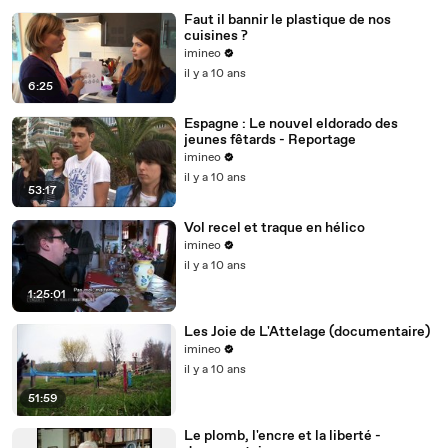
Faut il bannir le plastique de nos
cuisines ?
imineo
il y a 10 ans
6:25
Espagne : Le nouvel eldorado des
jeunes fêtards - Reportage
imineo
il y a 10 ans
53:17
Vol recel et traque en hélico
imineo
il y a 10 ans
1:25:01
Les Joie de L'Attelage (documentaire)
imineo
il y a 10 ans
51:59
Le plomb, l'encre et la liberté -