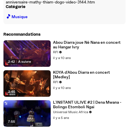
anniversaire-mathy-thiam-dogo-video-3144.htm
Catégorie
🎵
Musique
Recommandations
Abou Diarra joue Né Nana en concert
au Hangar Ivry
RFI
il y a 10 ans
2:42
|
À suivre
KOYA d'Abou Diarra en concert
[Medley]
RFI
il y a 10 ans
2:46
L'INSTANT ULIVE #2 | Dena Mwana -
Bolingo Etomboli Ngai
Universal Music Africa
il y a 5 ans
7:55