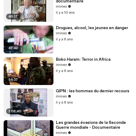
documentaire
imineo
il y a 10 ans
46:17
Drogues, alcool, les jeunes en danger
imineo
il y a 8 ans
47:42
Boko Haram: Terror in Africa
imineo
il y a 8 ans
54:37
GIPN : les hommes du dernier recours
imineo
il y a 8 ans
1:06:40
Les grandes évasions de la Seconde
Guerre mondiale - Documentaire
imineo