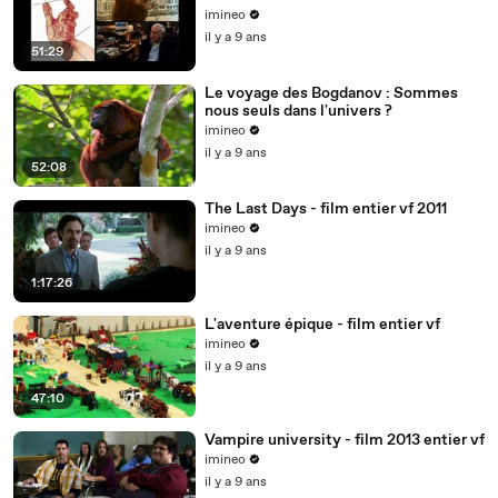
imineo
il y a 9 ans
51:29
Le voyage des Bogdanov : Sommes
nous seuls dans l'univers ?
imineo
il y a 9 ans
52:08
The Last Days - film entier vf 2011
imineo
il y a 9 ans
1:17:26
L'aventure épique - film entier vf
imineo
il y a 9 ans
47:10
Vampire university - film 2013 entier vf
imineo
il y a 9 ans