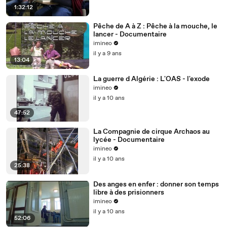
1:32:12
Pêche de A à Z : Pêche à la mouche, le
lancer - Documentaire
imineo
il y a 9 ans
13:04
La guerre d Algérie : L'OAS - l'exode
imineo
il y a 10 ans
47:52
La Compagnie de cirque Archaos au
lycée - Documentaire
imineo
il y a 10 ans
25:38
Des anges en enfer : donner son temps
libre à des prisionners
imineo
il y a 10 ans
52:06