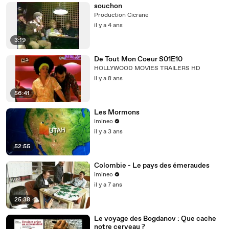
souchon
Production Cicrane
il y a 4 ans
3:19
De Tout Mon Coeur S01E10
HOLLYWOOD MOVIES TRAILERS HD
il y a 8 ans
56:41
Les Mormons
imineo
il y a 3 ans
52:55
Colombie - Le pays des émeraudes
imineo
il y a 7 ans
25:38
Le voyage des Bogdanov : Que cache
notre cerveau ?