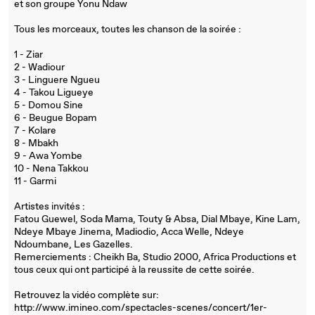
et son groupe Yonu Ndaw
Tous les morceaux, toutes les chanson de la soirée :
1 - Ziar
2 - Wadiour
3 - Linguere Ngueu
4 - Takou Ligueye
5 - Domou Sine
6 - Beugue Bopam
7 - Kolare
8 - Mbakh
9 - Awa Yombe
10 - Nena Takkou
11 - Garmi
Artistes invités :
Fatou Guewel, Soda Mama, Touty & Absa, Dial Mbaye, Kine Lam,
Ndeye Mbaye Jinema, Madiodio, Acca Welle, Ndeye
Ndoumbane, Les Gazelles.
Remerciements : Cheikh Ba, Studio 2000, Africa Productions et
tous ceux qui ont participé à la reussite de cette soirée.
Retrouvez la vidéo complète sur:
http://www.imineo.com/spectacles-scenes/concert/1er-