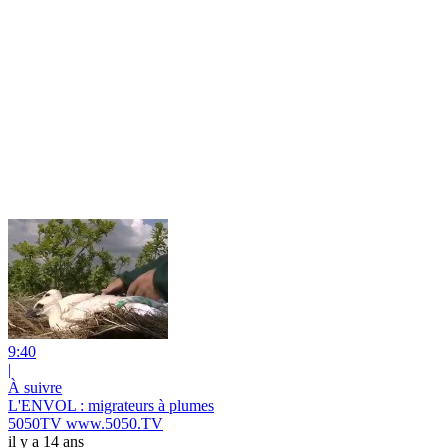
9:40
|
À suivre
L'ENVOL : migrateurs à plumes
5050TV www.5050.TV
il y a 14 ans