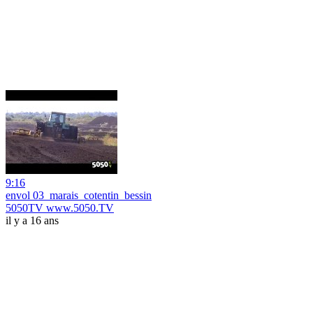
9:16
envol 03_marais_cotentin_bessin
5050TV www.5050.TV
il y a 16 ans