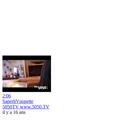
2:06
SaperliVpopette
5050TV www.5050.TV
il y a 16 ans