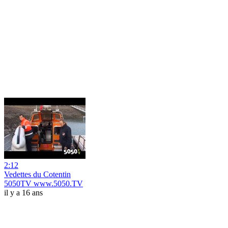
2:12
Vedettes du Cotentin
5050TV www.5050.TV
il y a 16 ans