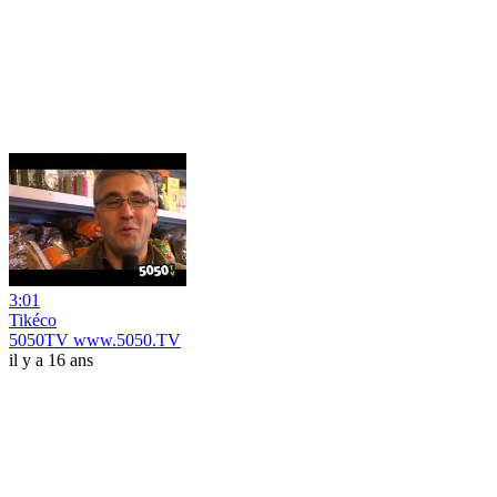
3:01
Tikéco
5050TV www.5050.TV
il y a 16 ans