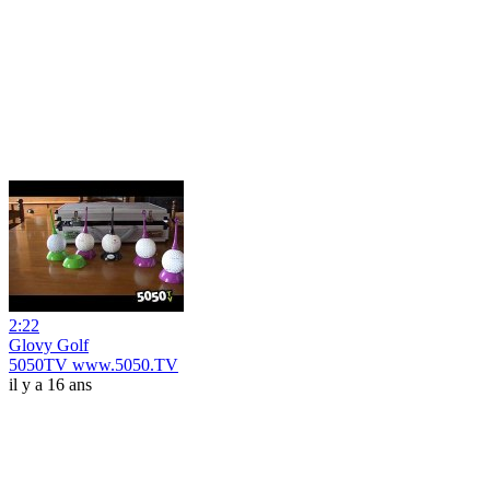
2:22
Glovy Golf
5050TV www.5050.TV
il y a 16 ans