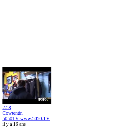
2:58
Cowtentin
5050TV www.5050.TV
il y a 16 ans