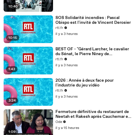
10:40
SOS Solidarité incendies : Pascal
Obispo est l'invité de Vincent Derosier
rtl.fr
il y a 3 heures
10:15
BEST OF - "Gérard Larcher, le cavalier
du Sénat, le Pierre Niney de
Rambouillet"
rtl.fr
il y a 3 heures
1:43
2026 : Année à deux face pour
l'industrie du jeu vidéo
rtl.fr
il y a 3 heures
3:24
Fermeture définitive du restaurant de
Neetah et Rakesh après Cauchemar en
cuisine, Philippe Etchebest pensait les
Ode
avoir sauvés
il y a 15 heures
1:09