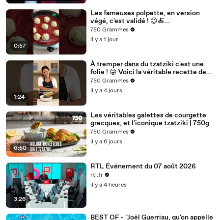
Les fameuses polpette, en version
végé, c'est validé ! 😉🍝
Habituellement à la viande hachée, ces
750 Grammes
il y a 1 jour
0:57
À tremper dans du tzatziki c'est une
folie ! 😜 Voici la véritable recette des
kolokithokeftedes
750 Grammes
il y a 4 jours
1:24
Les véritables galettes de courgette
grecques, et l'iconique tzatziki | 750g
750 Grammes
il y a 6 jours
6:50
RTL Événement du 07 août 2026
rtl.fr
il y a 4 heures
3:26
BEST OF - "Joël Guerriau, qu'on appelle