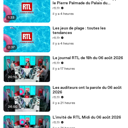
le Pierre Palmade du Palais du
Luxembourg"
rtl.fr
il y a 4 heures
1:33
Les jeux de plage : toutes les
tendances
rtl.fr
il y a 4 heures
2:37
Le journal RTL de 18h du 06 août 2026
rtl.fr
il y a 17 heures
20:10
Les auditeurs ont la parole du 06 août
2026
rtl.fr
il y a 21 heures
26:50
L'invité de RTL Midi du 06 août 2026
rtl.fr