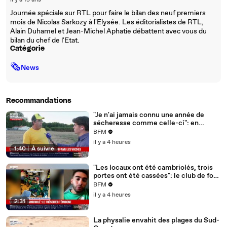
il y a 19 ans
Journée spéciale sur RTL pour faire le bilan des neuf premiers
mois de Nicolas Sarkozy à l'Elysée. Les éditorialistes de RTL,
Alain Duhamel et Jean-Michel Aphatie débattent avec vous du
bilan du chef de l'Etat.
Catégorie
🗞
News
Recommandations
"Je n'ai jamais connu une année de
sécheresse comme celle-ci": en
Charente-Maritime, à cause de la
BFM
sécheresse, l'herbe de cette prairie
il y a 4 heures
n'est plus comestible pour les vaches
1:40
|
À suivre
depuis le 1er juin
"Les locaux ont été cambriolés, trois
portes ont été cassées": le club de foot
de Champfleur victime d'un
BFM
cambriolage
il y a 4 heures
2:31
La physalie envahit des plages du Sud-