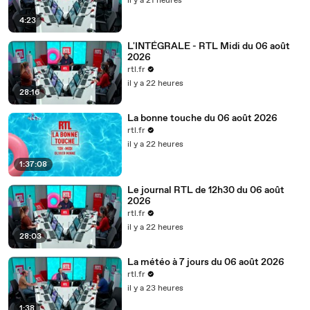
il y a 21 heures
4:23
L'INTÉGRALE - RTL Midi du 06 août
2026
rtl.fr
il y a 22 heures
28:16
La bonne touche du 06 août 2026
rtl.fr
il y a 22 heures
1:37:08
Le journal RTL de 12h30 du 06 août
2026
rtl.fr
il y a 22 heures
28:03
La météo à 7 jours du 06 août 2026
rtl.fr
il y a 23 heures
1:38