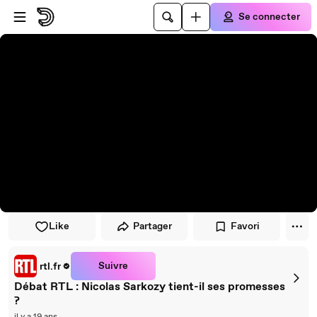
Passer au player
Passer au contenu principal
Se connecter
Like
Partager
Favori
Suivre
rtl.fr
Débat RTL : Nicolas Sarkozy tient-il ses promesses
?