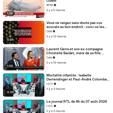
Ouest
BFM
il y a 5 heures
1:26
Vous ne rangez sans doute pas vos
avocats au bon endroit : voici où les
placer pour une chair parfaite
Ode
il y a 12 heures
0:29
Laurent Gerra et son ex-compagne
Christelle Bardet, mère de sa fille
Célestine, toujours en très bons
Ode
termes, la preuve en images
il y a 15 heures
1:05
Mortalité infantile : Isabelle
Derrendinger et Paul-André Colombani
sont les invités de Vincent Derosier
rtl.fr
il y a 3 heures
9:32
Le journal RTL de 8h du 07 août 2026
rtl.fr
il y a 3 heures