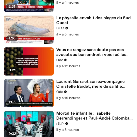
cambriolage
il y a 4 heures
2:31
La physalie envahit des plages du Sud-
Ouest
BFM
il y a 5 heures
1:26
Vous ne rangez sans doute pas vos
avocats au bon endroit : voici où les
placer pour une chair parfaite
Ode
il y a 12 heures
0:29
Laurent Gerra et son ex-compagne
Christelle Bardet, mère de sa fille
Célestine, toujours en très bons
Ode
termes, la preuve en images
il y a 15 heures
1:05
Mortalité infantile : Isabelle
Derrendinger et Paul-André Colombani
sont les invités de Vincent Derosier
rtl.fr
il y a 3 heures
9:32