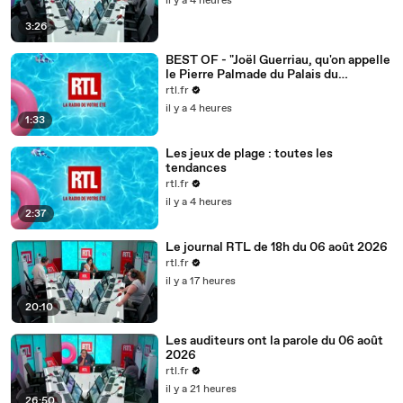
il y a 4 heures
3:26
BEST OF - "Joël Guerriau, qu'on appelle
le Pierre Palmade du Palais du
Luxembourg"
rtl.fr
il y a 4 heures
1:33
Les jeux de plage : toutes les
tendances
rtl.fr
il y a 4 heures
2:37
Le journal RTL de 18h du 06 août 2026
rtl.fr
il y a 17 heures
20:10
Les auditeurs ont la parole du 06 août
2026
rtl.fr
il y a 21 heures
26:50