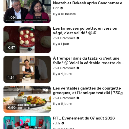
Neetah et Rakesh après Cauchemar en
cuisine, Philippe Etchebest pensait les
Ode
avoir sauvés
il y a 15 heures
1:09
Les fameuses polpette, en version
végé, c'est validé ! 😉🍝
Habituellement à la viande hachée, ces
750 Grammes
il y a 1 jour
0:57
À tremper dans du tzatziki c'est une
folie ! 😜 Voici la véritable recette des
kolokithokeftedes
750 Grammes
il y a 4 jours
1:24
Les véritables galettes de courgette
grecques, et l'iconique tzatziki | 750g
750 Grammes
il y a 6 jours
6:50
RTL Événement du 07 août 2026
rtl.fr