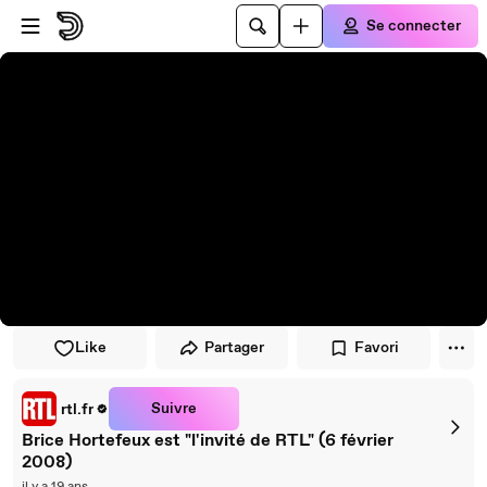
Passer au player
Passer au contenu principal
Se connecter
Like
Partager
Favori
Suivre
rtl.fr
Brice Hortefeux est "l'invité de RTL" (6 février
2008)