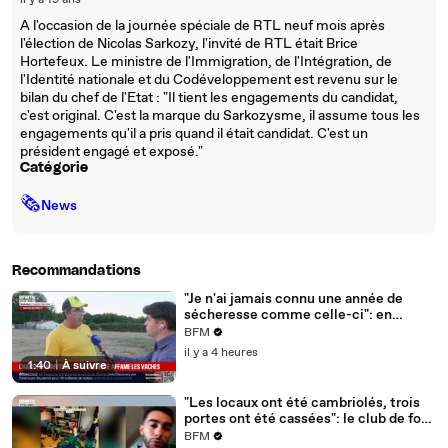
il y a 19 ans
A l'occasion de la journée spéciale de RTL neuf mois après
l'élection de Nicolas Sarkozy, l'invité de RTL était Brice
Hortefeux. Le ministre de l'Immigration, de l'Intégration, de
l'Identité nationale et du Codéveloppement est revenu sur le
bilan du chef de l'Etat : "Il tient les engagements du candidat,
c'est original. C'est la marque du Sarkozysme, il assume tous les
engagements qu'il a pris quand il était candidat. C'est un
président engagé et exposé."
Catégorie
🗞
News
Recommandations
"Je n'ai jamais connu une année de
sécheresse comme celle-ci": en
Charente-Maritime, à cause de la
BFM
sécheresse, l'herbe de cette prairie
il y a 4 heures
n'est plus comestible pour les vaches
1:40
|
À suivre
depuis le 1er juin
"Les locaux ont été cambriolés, trois
portes ont été cassées": le club de foot
de Champfleur victime d'un
BFM