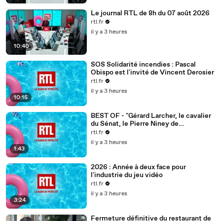
Le journal RTL de 8h du 07 août 2026
rtl.fr
il y a 3 heures
10:40
SOS Solidarité incendies : Pascal
Obispo est l'invité de Vincent Derosier
rtl.fr
il y a 3 heures
10:15
BEST OF - "Gérard Larcher, le cavalier
du Sénat, le Pierre Niney de
Rambouillet"
rtl.fr
il y a 3 heures
1:43
2026 : Année à deux face pour
l'industrie du jeu vidéo
rtl.fr
il y a 3 heures
3:24
Fermeture définitive du restaurant de