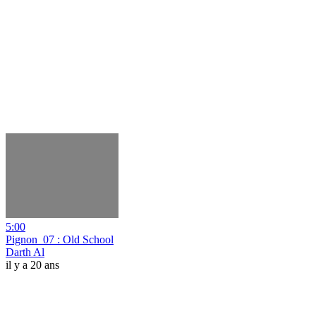
5:00
Pignon_07 : Old School
Darth Al
il y a 20 ans