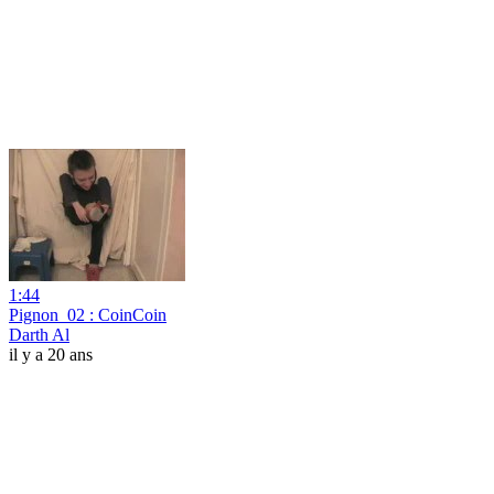
1:44
Pignon_02 : CoinCoin
Darth Al
il y a 20 ans