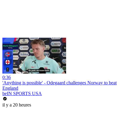
0:36
'Anything is possible' - Odegaard challenges Norway to beat
England
beIN SPORTS USA
il y a 20 heures