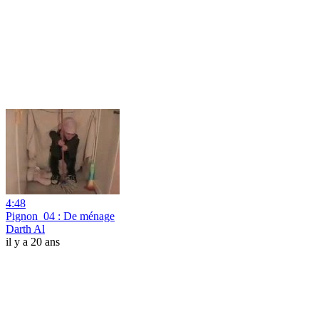
4:48
Pignon_04 : De ménage
Darth Al
il y a 20 ans