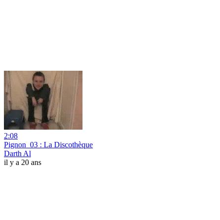
2:08
Pignon_03 : La Discothèque
Darth Al
il y a 20 ans