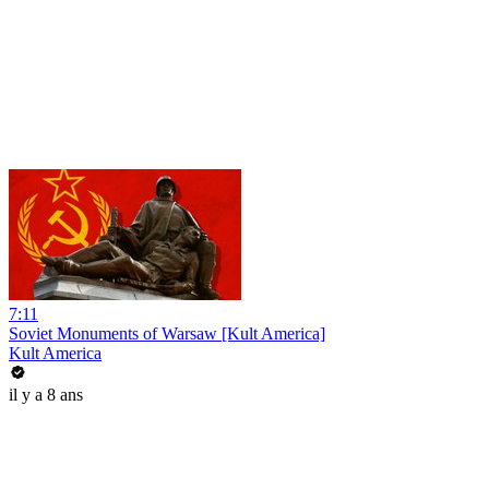
7:11
Soviet Monuments of Warsaw [Kult America]
Kult America
il y a 8 ans