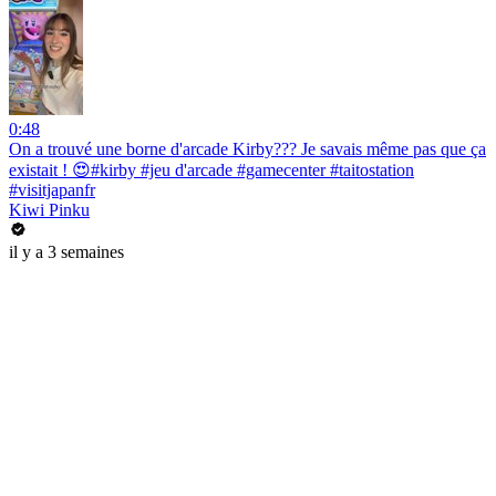
0:48
On a trouvé une borne d'arcade Kirby??? Je savais même pas que ça
existait ! 😍#kirby #jeu d'arcade #gamecenter #taitostation
#visitjapanfr
Kiwi Pinku
il y a 3 semaines