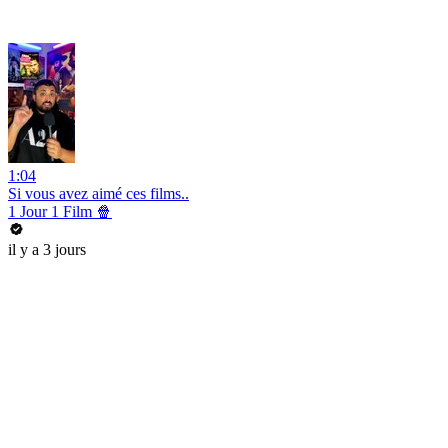
1:04
Si vous avez aimé ces films..
1 Jour 1 Film 🍿
il y a 3 jours