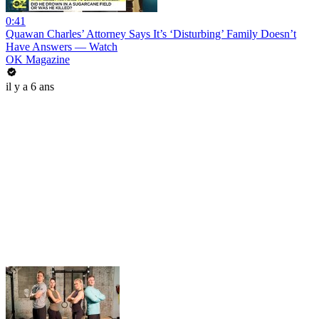
0:41
Quawan Charles’ Attorney Says It’s ‘Disturbing’ Family Doesn’t
Have Answers — Watch
OK Magazine
il y a 6 ans