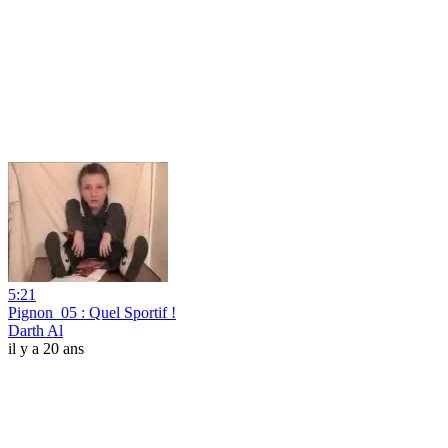
5:21
Pignon_05 : Quel Sportif !
Darth Al
il y a 20 ans