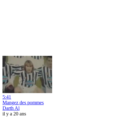
5:41
Mangez des pommes
Darth Al
il y a 20 ans