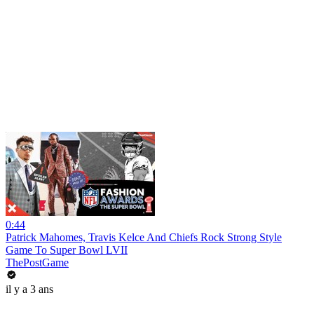
0:44
Patrick Mahomes, Travis Kelce And Chiefs Rock Strong Style
Game To Super Bowl LVII
ThePostGame
il y a 3 ans