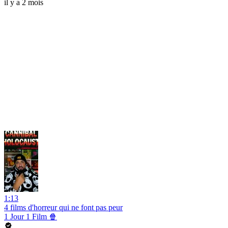
il y a 2 mois
1:13
4 films d'horreur qui ne font pas peur
1 Jour 1 Film 🍿