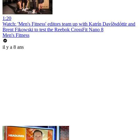
1:20
Watch: 'Men's Fitness' editors team up with Katrín Davíðsdóttir and
Brent Fikowski to test the Reebok CrossFit Nano 8
Men's Fitness
il y a 8 ans