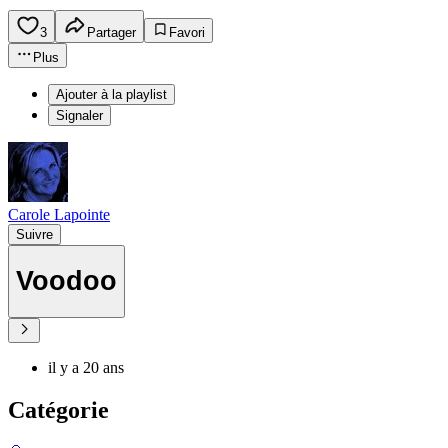
3
Partager
Favori
Plus
Ajouter à la playlist
Signaler
Carole Lapointe
Suivre
Voodoo
il y a 20 ans
Catégorie