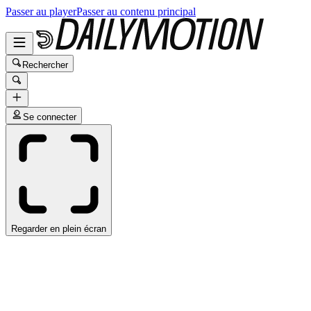
Passer au player
Passer au contenu principal
Rechercher
Se connecter
Regarder en plein écran