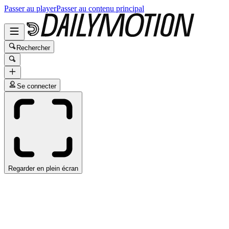
Passer au player
Passer au contenu principal
Rechercher
Se connecter
Regarder en plein écran