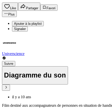
Like
Partager
Favori
Plus
Ajouter à la playlist
Signaler
Universcience
Suivre
Diagramme du son
il y a 10 ans
Film destiné aux accompagnateurs de personnes en situation de handica